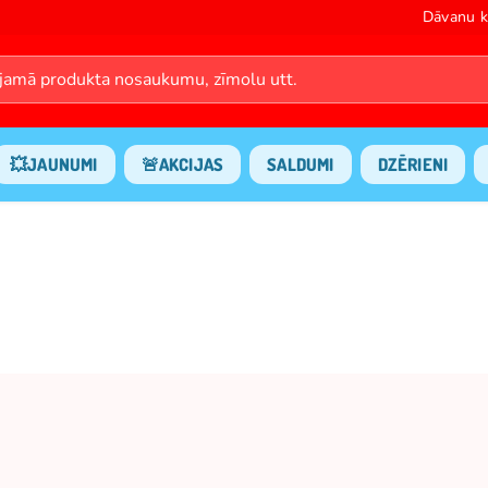
Dāvanu k
💥JAUNUMI
🚨AKCIJAS
SALDUMI
DZĒRIENI