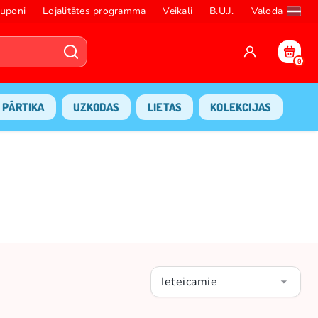
uponi
Lojalitātes programma
Veikali
B.U.J.
Valoda
0
PĀRTIKA
UZKODAS
LIETAS
KOLEKCIJAS
Ieteicamie