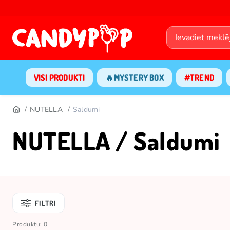
VISI PRODUKTI
🔥MYSTERY BOX
#TREND
NUTELLA
Saldumi
NUTELLA / Saldumi
FILTRI
Produktu: 0