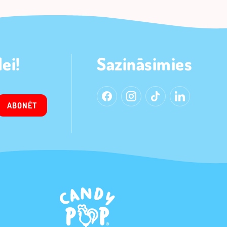
ei!
Sazināsimies
ABONĒT