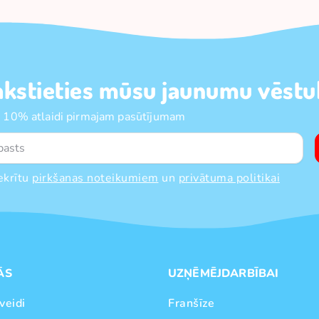
akstieties mūsu jaunumu vēstul
 10% atlaidi pirmajam pasūtījumam
ekrītu
pirkšanas noteikumiem
un
privātuma politikai
ĀS
UZŅĒMĒJDARBĪBAI
veidi
Franšīze