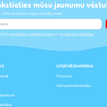
akstieties mūsu jaunumu vēstul
 10% atlaidi pirmajam pasūtījumam
ekrītu
pirkšanas noteikumiem
un
privātuma politikai
ĀS
UZŅĒMĒJDARBĪBAI
veidi
Franšīze
Vairumtirdzniecība
oteikumi
olitika