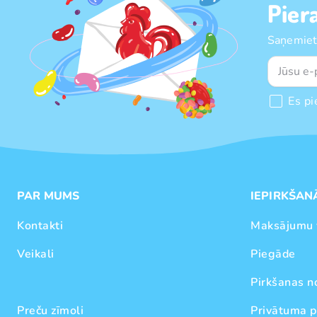
Pier
Saņemiet
Es pi
PAR MUMS
IEPIRKŠAN
Kontakti
Maksājumu 
Veikali
Piegāde
Pirkšanas n
Preču zīmoli
Privātuma p