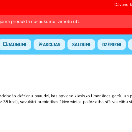
Dāvanu k
💥JAUNUMI
🚨AKCIJAS
SALDUMI
DZĒRIENI
irdzinošo dzērienu paaudzi, kas apvieno klasisko limonādes garšu un 
dz 35 kcal), savukārt prebiotikas šķiedrvielas palīdz atbalstīt veselīb