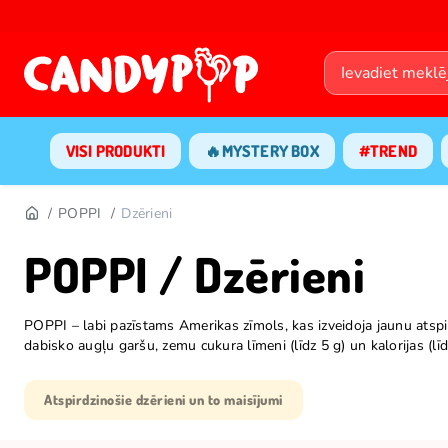
VISI PRODUKTI
🔥MYSTERY BOX
#TREND
POPPI
Dzērieni
POPPI / Dzērieni
POPPI – labi pazīstams Amerikas zīmols, kas izveidoja jaunu atsp
dabisko augļu garšu, zemu cukura līmeni (līdz 5 g) un kalorijas (lī
Atspirdzinošie dzērieni un to maisījumi