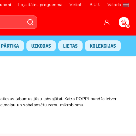
uponi
Lojalitātes programma
Veikali
B.U.J.
Valoda
0
PĀRTIKA
UZKODAS
LIETAS
KOLEKCIJAS
patiesus labumus jūsu labsajūtai. Katra POPPI bundža ietver
u vielmaiņu un sabalansētu zarnu mikrobiomu.