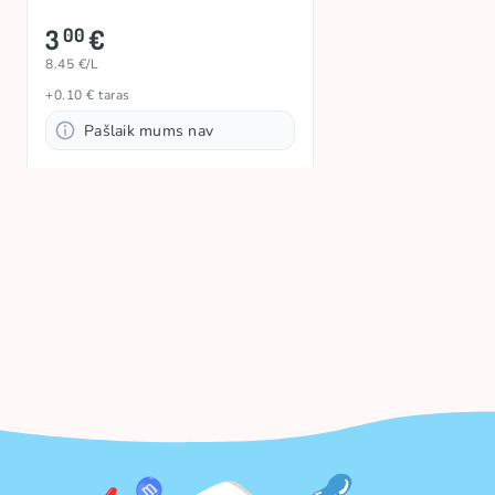
3
€
00
8.45 €/L
+0.10 € taras
Pašlaik mums nav