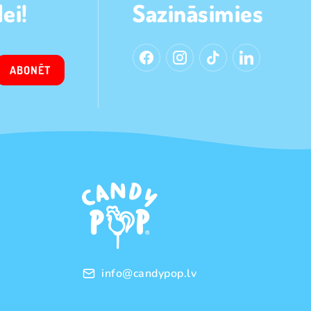
ei!
Sazināsimies
ABONĒT
info@candypop.lv