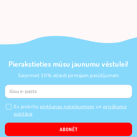
Pierakstieties mūsu jaunumu vēstulei!
Saņemiet 10% atlaidi pirmajam pasūtījumam
Es piekrītu
pirkšanas noteikumiem
un
privātuma
politikai
ABONĒT