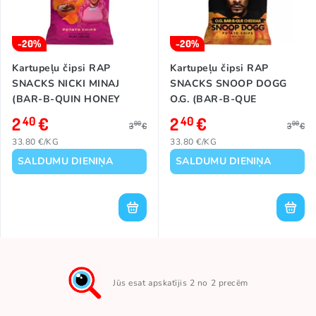
-20%
-20%
Kartupeļu čipsi RAP
Kartupeļu čipsi RAP
SNACKS NICKI MINAJ
SNACKS SNOOP DOGG
(BAR-B-QUIN HONEY
O.G. (BAR-B-QUE
TRUFFLE), 71g
CHEDDAR), 71g
2
€
2
€
40
40
00
00
3
€
3
€
33.80 €/KG
33.80 €/KG
SALDUMU DIENIŅA
SALDUMU DIENIŅA
Jūs esat apskatījis 2 no 2 precēm