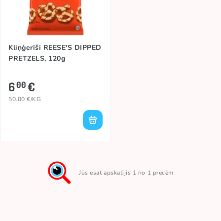
Kliņģerīši REESE'S DIPPED
PRETZELS, 120g
6
€
00
50.00 €/KG
Jūs esat apskatījis 1 no 1 precēm