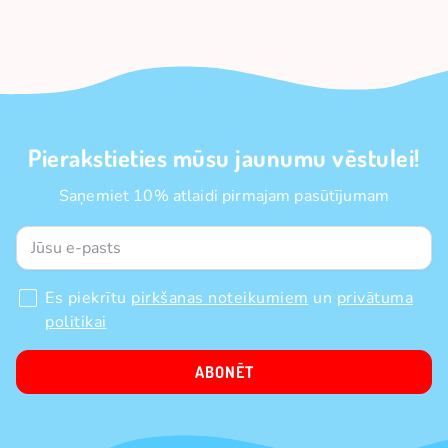
Pierakstieties mūsu jaunumu vēstulei!
Saņemiet 10% atlaidi pirmajam pasūtījumam
Es piekrītu
pirkšanas noteikumiem
un
privātuma
politikai
ABONĒT