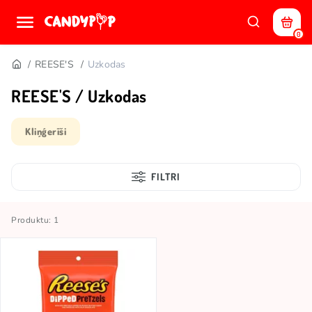
0
REESE'S
Uzkodas
REESE'S / Uzkodas
Kliņģerīši
FILTRI
Produktu: 1