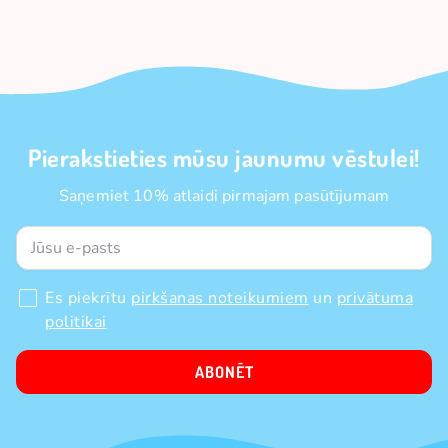
Pierakstieties mūsu jaunumu vēstulei!
Saņemiet 10% atlaidi pirmajam pasūtījumam
Es piekrītu
pirkšanas noteikumiem
un
privātuma
politikai
ABONĒT