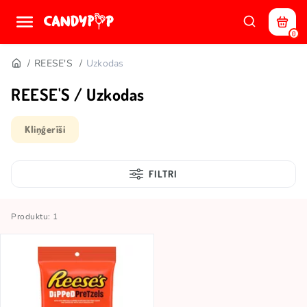
0
REESE'S
Uzkodas
REESE'S / Uzkodas
Kliņģerīši
FILTRI
Produktu: 1