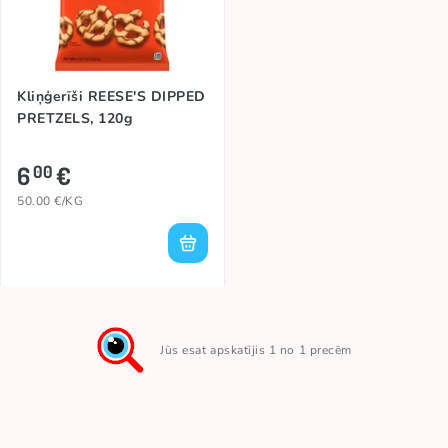
Kliņģerīši REESE'S DIPPED
PRETZELS, 120g
6
€
00
50.00 €/KG
Jūs esat apskatījis 1 no 1 precēm