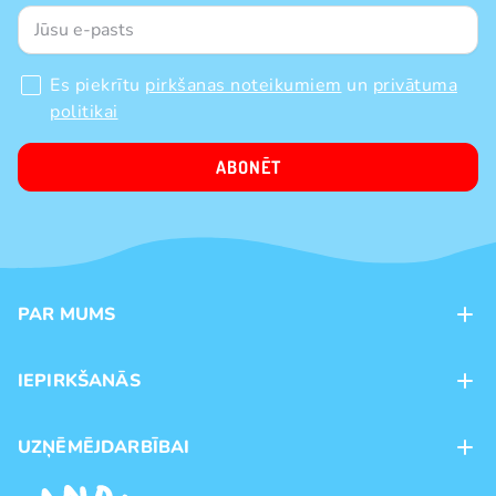
Es piekrītu
pirkšanas noteikumiem
un
privātuma
politikai
ABONĒT
PAR MUMS
Kontakti
IEPIRKŠANĀS
Veikali
Maksājumu veidi
UZŅĒMĒJDARBĪBAI
Piegāde
Preču zīmoli
Franšīze
Pirkšanas noteikumi