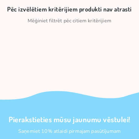
Pēc izvēlētiem kritērijiem produkti nav atrasti
Mēģiniet filtrēt pēc citiem kritērijiem
Pierakstieties mūsu jaunumu vēstulei!
Saņemiet 10% atlaidi pirmajam pasūtījumam