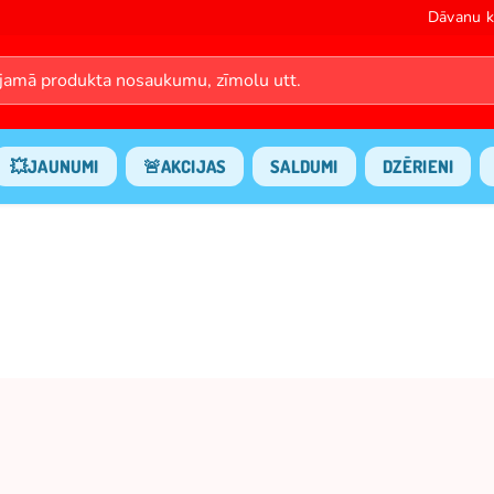
Dāvanu k
💥JAUNUMI
🚨AKCIJAS
SALDUMI
DZĒRIENI