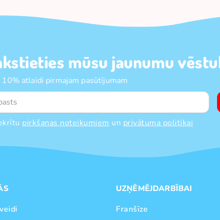
akstieties mūsu jaunumu vēstul
 10% atlaidi pirmajam pasūtījumam
ekrītu
pirkšanas noteikumiem
un
privātuma politikai
ĀS
UZŅĒMĒJDARBĪBAI
veidi
Franšīze