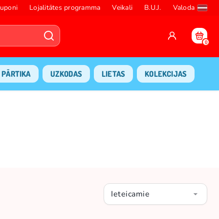
uponi
Lojalitātes programma
Veikali
B.U.J.
Valoda
0
PĀRTIKA
UZKODAS
LIETAS
KOLEKCIJAS
Ieteicamie