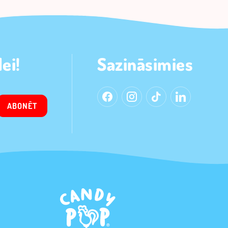
ei!
Sazināsimies
ABONĒT