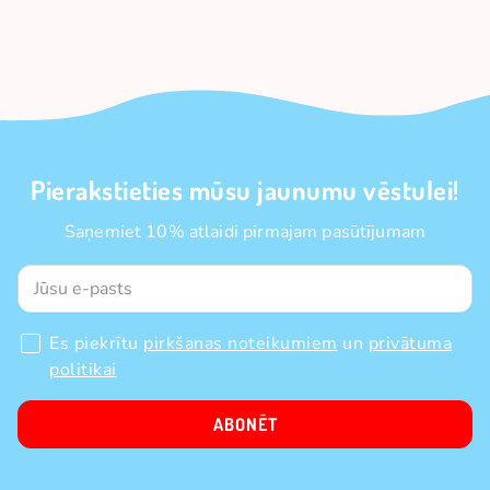
Pierakstieties mūsu jaunumu vēstulei!
Saņemiet 10% atlaidi pirmajam pasūtījumam
Es piekrītu
pirkšanas noteikumiem
un
privātuma
politikai
ABONĒT