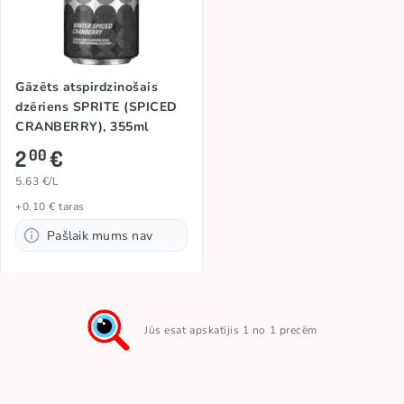
Gāzēts atspirdzinošais
dzēriens SPRITE (SPICED
CRANBERRY), 355ml
2
€
00
5.63 €/L
+0.10 € taras
Pašlaik mums nav
Jūs esat apskatījis 1 no 1 precēm