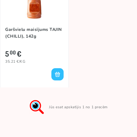
Garšvielu maisījums TAJIN
(CHILLI), 142g
5
€
00
35.21 €/KG
Jūs esat apskatījis 1 no 1 precēm