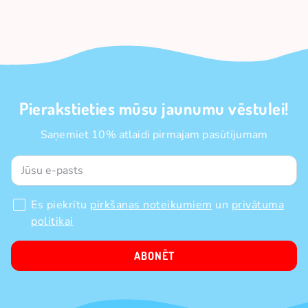
Pierakstieties mūsu jaunumu vēstulei!
Saņemiet 10% atlaidi pirmajam pasūtījumam
Es piekrītu
pirkšanas noteikumiem
un
privātuma
politikai
ABONĒT