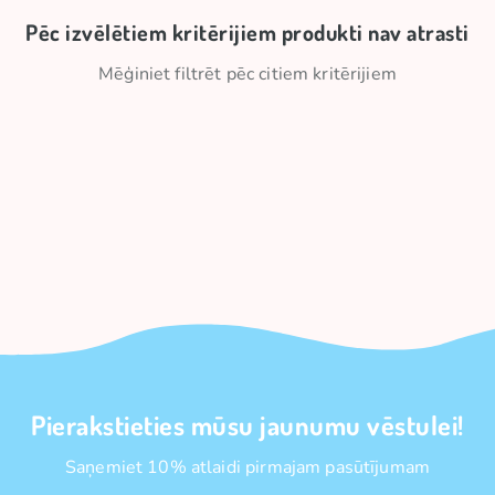
Pēc izvēlētiem kritērijiem produkti nav atrasti
Mēģiniet filtrēt pēc citiem kritērijiem
Pierakstieties mūsu jaunumu vēstulei!
Saņemiet 10% atlaidi pirmajam pasūtījumam