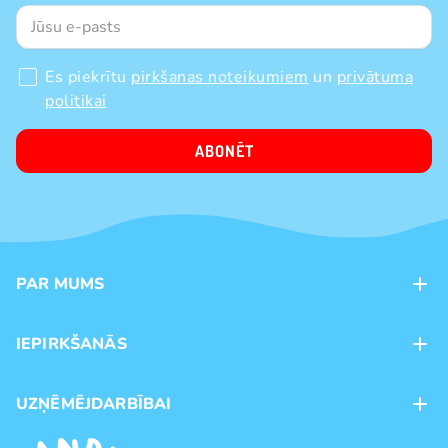
Es piekrītu
pirkšanas noteikumiem
un
privātuma
politikai
ABONĒT
PAR MUMS
Kontakti
IEPIRKŠANĀS
Veikali
Maksājumu veidi
UZŅĒMĒJDARBĪBAI
Piegāde
Preču zīmoli
Franšīze
Pirkšanas noteikumi