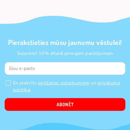
Pierakstieties mūsu jaunumu vēstulei!
Saņemiet 10% atlaidi pirmajam pasūtījumam
Es piekrītu
pirkšanas noteikumiem
un
privātuma
politikai
ABONĒT