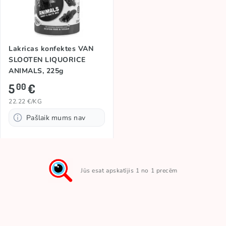
Lakricas konfektes VAN
SLOOTEN LIQUORICE
ANIMALS, 225g
5
€
00
22.22 €/KG
Pašlaik mums nav
Jūs esat apskatījis 1 no 1 precēm