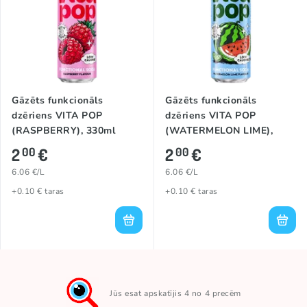
Gāzēts funkcionāls
Gāzēts funkcionāls
dzēriens VITA POP
dzēriens VITA POP
(RASPBERRY), 330ml
(WATERMELON LIME),
330ml
2
€
2
€
00
00
6.06 €/L
6.06 €/L
+0.10 € taras
+0.10 € taras
Jūs esat apskatījis 4 no 4 precēm