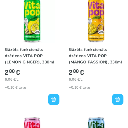
Gāzēts funkcionāls
Gāzēts funkcionāls
dzēriens VITA POP
dzēriens VITA POP
(LEMON GINGER), 330ml
(MANGO PASSION), 330ml
2
€
2
€
00
00
6.06 €/L
6.06 €/L
+0.10 € taras
+0.10 € taras