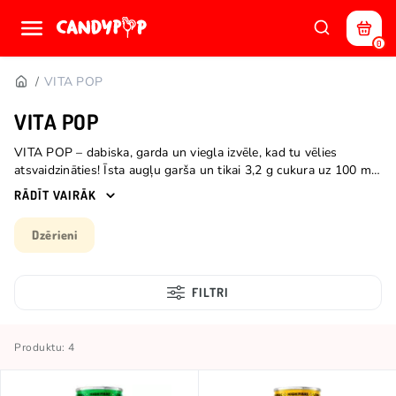
0
VITA POP
VITA POP
VITA POP – dabiska, garda un viegla izvēle, kad tu vēlies
atsvaidzināties! Īsta augļu garša un tikai 3,2 g cukura uz 100 ml,
līdz 50 kcal un nekādu mākslīgo piedevu. Dabiskas prebiotikas
RĀDĪT VAIRĀK
šķiedrvielas atbalsta tavu gremošanu un vispārīgo labsajūtu, lai
tu vari izbaudīt garšu, kas ne tikai atsvaidzina, bet arī darbojas
Dzērieni
no iekšpuses!
FILTRI
Produktu: 4