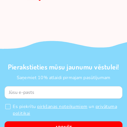
Pierakstieties mūsu jaunumu vēstulei!
Saņemiet 10% atlaidi pirmajam pasūtījumam
Es piekrītu
pirkšanas noteikumiem
un
privātuma
politikai