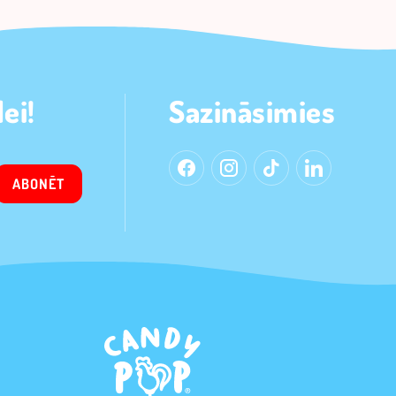
ei!
Sazināsimies
ABONĒT