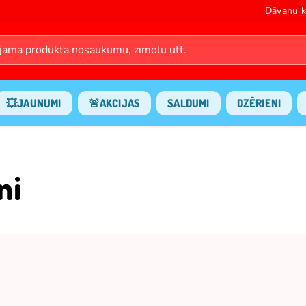
Dāvanu k
💥JAUNUMI
🚨AKCIJAS
SALDUMI
DZĒRIENI
ni