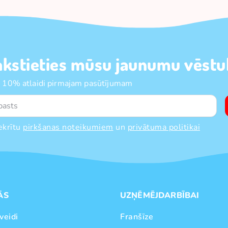
akstieties mūsu jaunumu vēstul
 10% atlaidi pirmajam pasūtījumam
ekrītu
pirkšanas noteikumiem
un
privātuma politikai
ĀS
UZŅĒMĒJDARBĪBAI
veidi
Franšīze