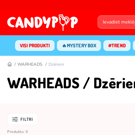
VISI PRODUKTI
🔥MYSTERY BOX
#TREND
WARHEADS
Dzērieni
WARHEADS / Dzērie
FILTRI
Produktu: 0