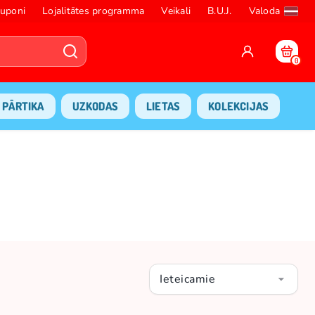
uponi
Lojalitātes programma
Veikali
B.U.J.
Valoda
0
PĀRTIKA
UZKODAS
LIETAS
KOLEKCIJAS
Ieteicamie