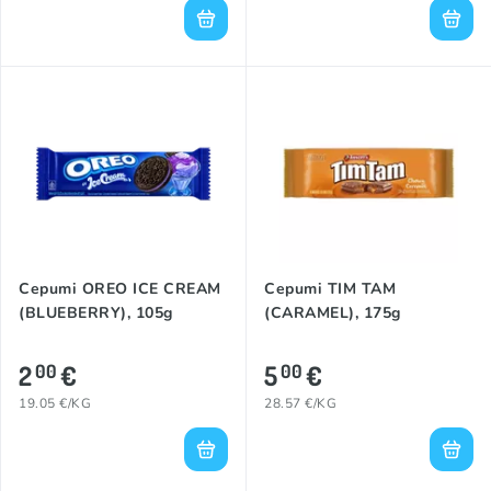
Cepumi OREO ICE CREAM
Cepumi TIM TAM
(BLUEBERRY), 105g
(CARAMEL), 175g
2
€
5
€
00
00
19.05 €/KG
28.57 €/KG