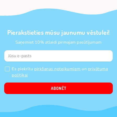
Pierakstieties mūsu jaunumu vēstulei!
Saņemiet 10% atlaidi pirmajam pasūtījumam
Es piekrītu
pirkšanas noteikumiem
un
privātuma
politikai
ABONĒT