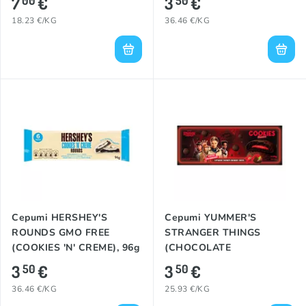
7
€
3
€
00
50
18.23 €/KG
36.46 €/KG
Cepumi HERSHEY'S
Cepumi YUMMER'S
ROUNDS GMO FREE
STRANGER THINGS
(COOKIES 'N' CREME), 96g
(CHOCOLATE
STRAWBERRY), 135g
3
€
3
€
50
50
36.46 €/KG
25.93 €/KG