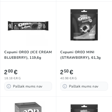
Cepumi OREO (ICE CREAM
Cepumi OREO MINI
BLUEBERRY), 119,6g
(STRAWBERRY), 61,3g
2
€
2
€
00
50
18.18 €/KG
40.98 €/KG
Pašlaik mums nav
Pašlaik mums nav