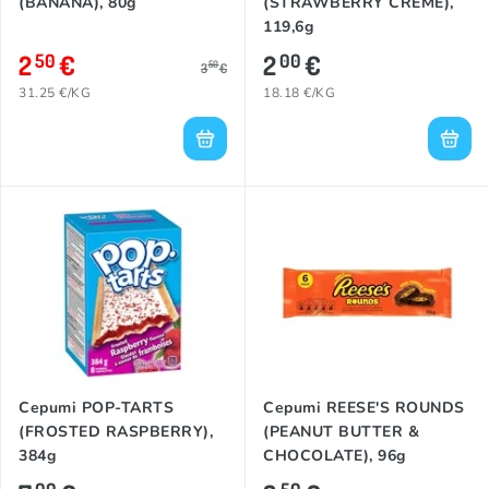
(BANANA), 80g
(STRAWBERRY CREME),
119,6g
2
€
2
€
50
00
50
3
€
31.25 €/KG
18.18 €/KG
Cepumi POP-TARTS
Cepumi REESE'S ROUNDS
(FROSTED RASPBERRY),
(PEANUT BUTTER &
384g
CHOCOLATE), 96g