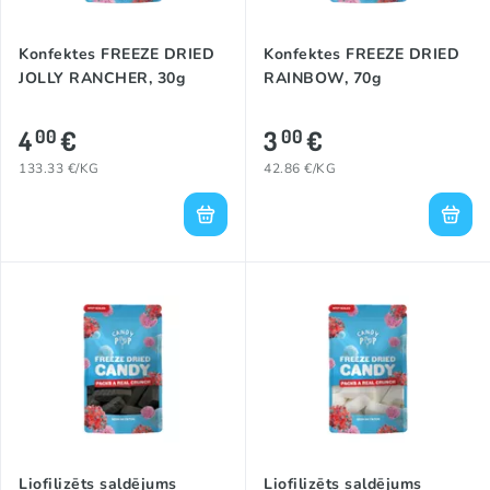
Konfektes FREEZE DRIED
Konfektes FREEZE DRIED
JOLLY RANCHER, 30g
RAINBOW, 70g
4
€
3
€
00
00
133.33 €/KG
42.86 €/KG
Liofilizēts saldējums
Liofilizēts saldējums