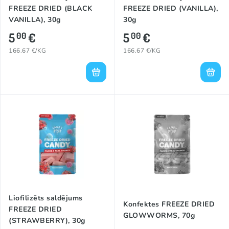
FREEZE DRIED (BLACK
FREEZE DRIED (VANILLA),
VANILLA), 30g
30g
5
€
5
€
00
00
166.67 €/KG
166.67 €/KG
Liofilizēts saldējums
Konfektes FREEZE DRIED
FREEZE DRIED
GLOWWORMS, 70g
(STRAWBERRY), 30g