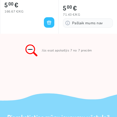
5
€
00
5
€
00
166.67 €/KG
71.43 €/KG
Pašlaik mums nav
Jūs esat apskatījis 7 no 7 precēm