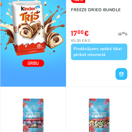
FREEZE DRIED BUNDLE
17
€
00
00
25
€
85.00 €/KG
Piedāvājums spēkā tikai
pērkot internetā