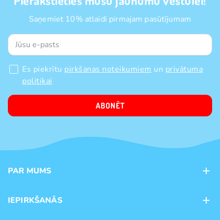
Pierakstieties mūsu jaunumu vēstulei!
Saņemiet 10% atlaidi pirmajam pasūtījumam
Es piekrītu
pirkšanas noteikumiem
un
privātuma
politikai
ABONĒT
PAR MUMS
Kontakti
IEPIRKŠANĀS
Veikali
Maksājumu veidi