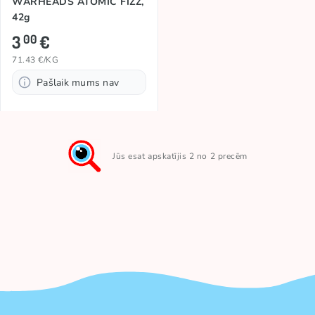
WARHEADS ATOMIC FIZZ,
42g
3
€
00
71.43 €/KG
Pašlaik mums nav
Jūs esat apskatījis 2 no 2 precēm