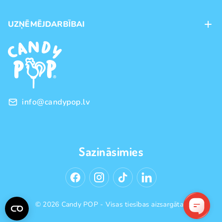
Maksājumu veidi
UZŅĒMĒJDARBĪBAI
Piegāde
Preču zīmoli
Franšīze
Pirkšanas noteikumi
Vairumtirdzniecība
Privātuma politika
info@candypop.lv
Sazināsimies
© 2026 Candy POP - Visas tiesības aizsargātas