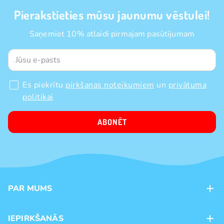
Pierakstieties mūsu jaunumu vēstulei!
Saņemiet 10% atlaidi pirmajam pasūtījumam
Es piekrītu
pirkšanas noteikumiem
un
privātuma
politikai
ABONĒT
PAR MUMS
Kontakti
IEPIRKŠANĀS
Veikali