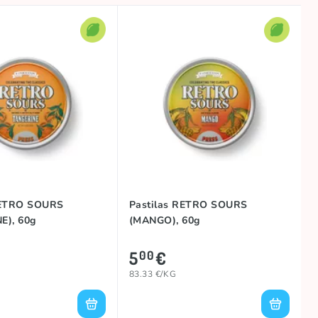
RETRO SOURS
Pastilas RETRO SOURS
E), 60g
(MANGO), 60g
5
€
00
83.33 €/KG