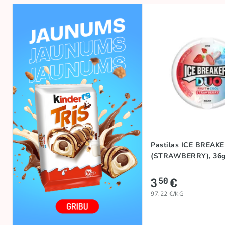
Pastilas ICE BREAK
(STRAWBERRY), 36
3
€
50
97.22 €/KG