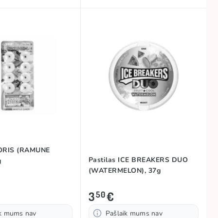
CORIS (RAMUNE
Pastilas ICE BREAKERS DUO
g
(WATERMELON), 37g
3
€
50
ik mums nav
Pašlaik mums nav