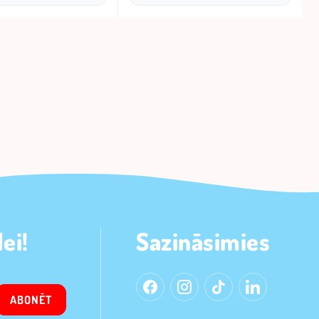
ei!
Sazināsimies
ABONĒT