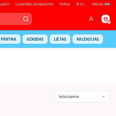
uponi
Lojalitātes programma
Veikali
B.U.J.
Valoda
0
PĀRTIKA
UZKODAS
LIETAS
KOLEKCIJAS
Ieteicamie