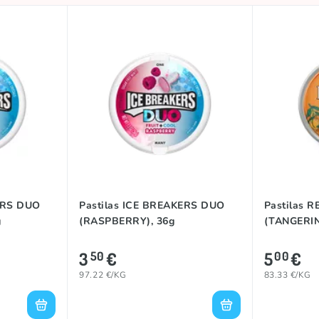
ERS DUO
Pastilas ICE BREAKERS DUO
Pastilas 
g
(RASPBERRY), 36g
(TANGERIN
3
€
5
€
50
00
97.22 €/KG
83.33 €/KG