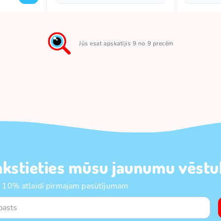
Jūs esat apskatījis 9 no 9 precēm
akstieties mūsu jaunumu vēstul
 10% atlaidi pirmajam pasūtījumam