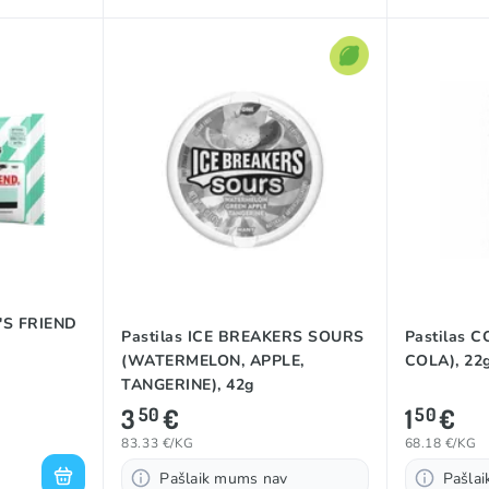
'S FRIEND
Pastilas ICE BREAKERS SOURS
Pastilas 
(WATERMELON, APPLE,
COLA), 22
TANGERINE), 42g
3
€
1
€
50
50
83.33 €/KG
68.18 €/KG
Pašlaik mums nav
Pašla