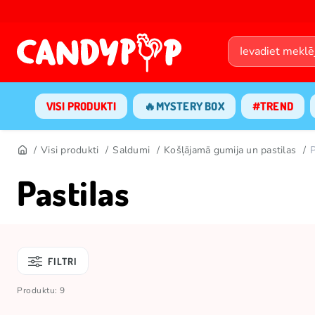
VISI PRODUKTI
🔥MYSTERY BOX
#TREND
Visi produkti
Saldumi
Košļājamā gumija un pastilas
P
Pastilas
FILTRI
Produktu: 9