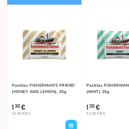
Pastilas FISHERMAN'S FRIEND
Pastilas FISHERMAN
(HONEY AND LEMON), 25g
(MINT) 25g
1
€
1
€
30
30
52.00 €/KG
52.00 €/KG