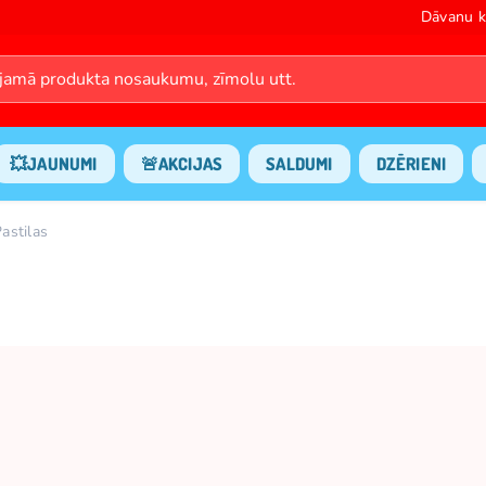
Dāvanu k
💥JAUNUMI
🚨AKCIJAS
SALDUMI
DZĒRIENI
astilas