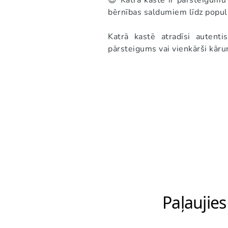
😍 Katra kaste ir pārsteigumu 
bērnības saldumiem līdz popu
Katrā kastē atradīsi autent
pārsteigums vai vienkārši kār