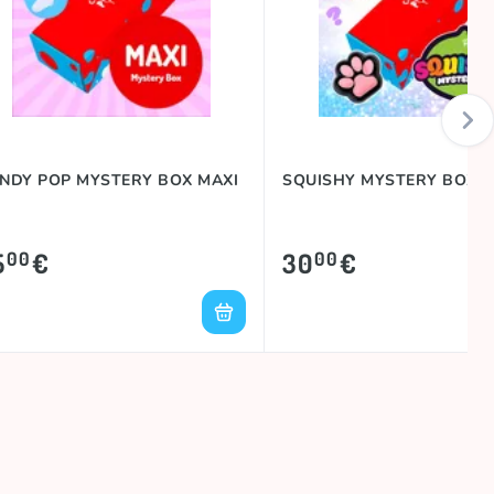
NDY POP MYSTERY BOX MAXI
SQUISHY MYSTERY BOX
5
€
30
€
00
00