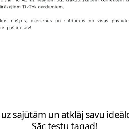
pilna: no Āzijas našķiem līdz trakoti skābām konfektēm īs
lārākajiem TikTok gardumiem.
iskus našķus, dzērienus un saldumus no visas pasaule
ums pašam sev!