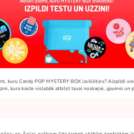
emt, kuru Candy POP MYSTERY BOX izvēlēties? Aizpildi vi
zini, kura kaste vislabāk atbilst tavai noskaņai, gaumei un 