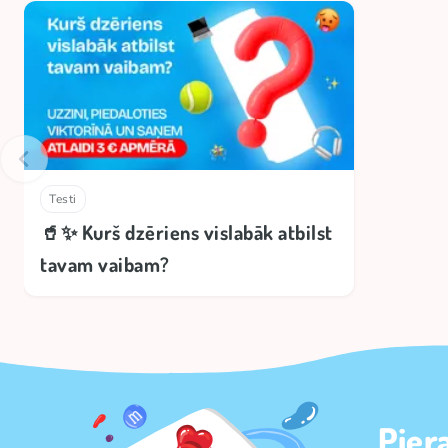
Testi
🥤✨ Kurš dzēriens vislabāk atbilst
tavam vaibam?
Pier