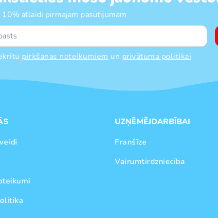
 10% atlaidi pirmajam pasūtījumam
ekrītu
pirkšanas noteikumiem
un
privātuma politikai
ĀS
UZŅĒMĒJDARBĪBAI
veidi
Franšīze
Vairumtirdzniecība
oteikumi
olitika