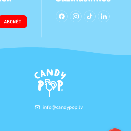
ABONĒT
info@candypop.lv