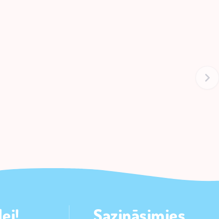
ei!
Sazināsimies