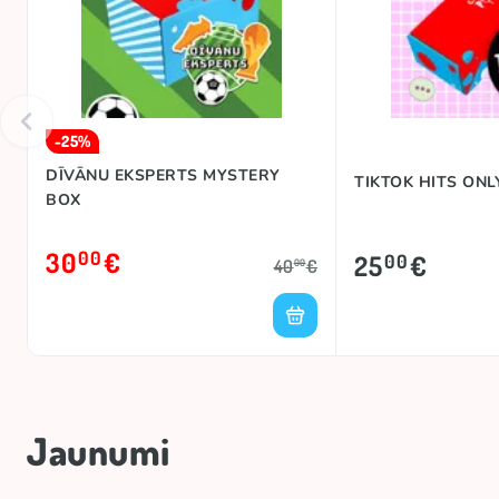
-25%
DĪVĀNU EKSPERTS MYSTERY
TIKTOK HITS ON
BOX
30
€
00
25
€
00
40
€
00
Jaunumi