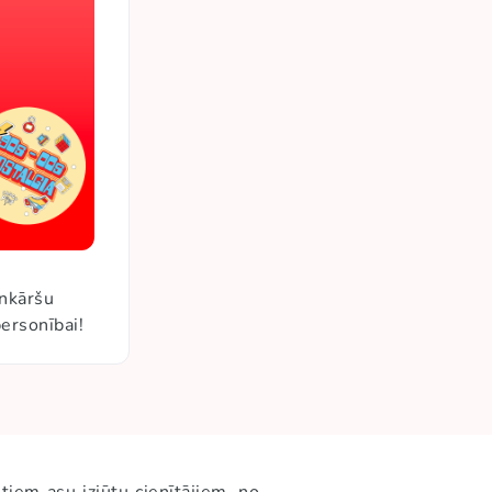
enkāršu
personībai!