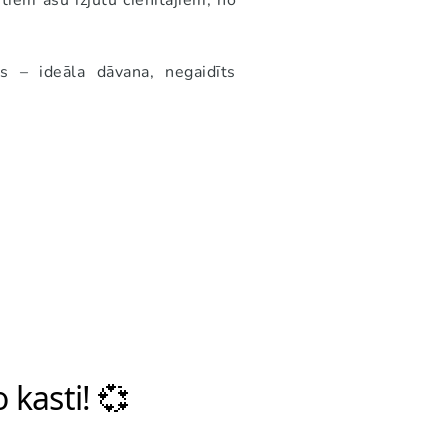
tiem asu izjūtu cienītājiem, no
s – ideāla dāvana, negaidīts