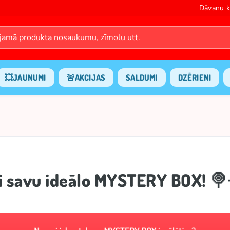
Dāvanu k
💥JAUNUMI
🚨AKCIJAS
SALDUMI
DZĒRIENI
i savu ideālo MYSTERY BOX! 🍭