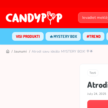
VISI PRODUKTI
🔥MYSTERY BOX
#TREND
Jaunumi
Atrodi savu ideālo MYSTERY BOX! 🍭🌟
Testi
Atrod
July 24, 2025