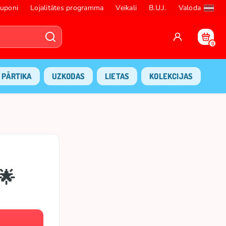
uponi
Lojalitātes programma
Veikali
B.U.J.
Valoda
0
PĀRTIKA
UZKODAS
LIETAS
KOLEKCIJAS
🌟