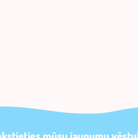
akstieties mūsu jaunumu vēstul