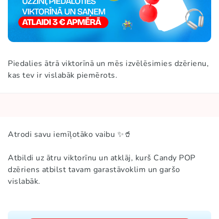
Piedalies ātrā viktorīnā un mēs izvēlēsimies dzērienu,
kas tev ir vislabāk piemērots.
Atrodi savu iemīļotāko vaibu ✨🥤
Atbildi uz ātru viktorīnu un atklāj, kurš Candy POP
dzēriens atbilst tavam garastāvoklim un garšo
vislabāk.