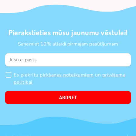
Pierakstieties mūsu jaunumu vēstulei!
Saņemiet 10% atlaidi pirmajam pasūtījumam
Es piekrītu
pirkšanas noteikumiem
un
privātuma
politikai
ABONĒT