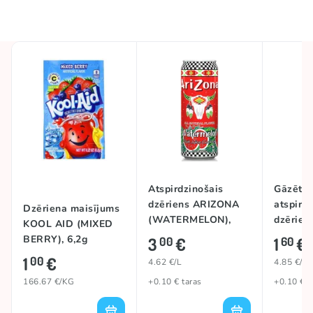
Atspirdzinošais
Gāzēts
dzēriens ARIZONA
atspird
Dzēriena maisījums
(WATERMELON),
dzērien
KOOL AID (MIXED
650ml
(CHERR
BERRY), 6,2g
3
€
1
€
00
60
1
€
00
4.62 €/L
4.85 €/L
166.67 €/KG
+0.10 € taras
+0.10 € t