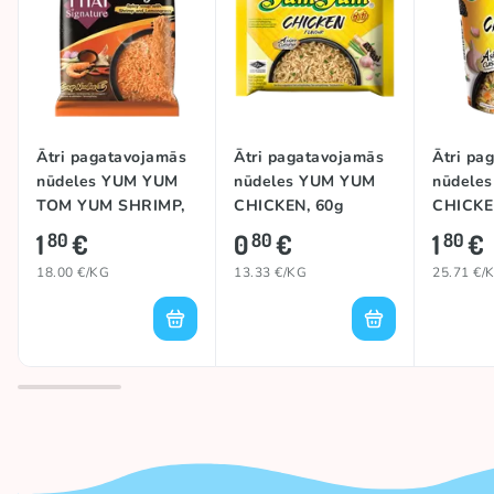
Ātri pagatavojamās
Ātri pagatavojamās
Ātri pa
nūdeles YUM YUM
nūdeles YUM YUM
nūdele
TOM YUM SHRIMP,
CHICKEN, 60g
CHICKE
100g
1
€
0
€
1
€
80
80
80
18.00 €/KG
13.33 €/KG
25.71 €/