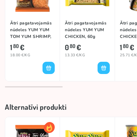
SELERIJAS daļiņas.
Pagatavošanas instrukcija:
ievietojiet paciņas saturu
bļodā. Pievienojiet 360 ml verdoša ūdens. Pārklājiet
Ātri pagatavojamās
Ātri pagatavojamās
Ātri pa
un ļaujiet ievilkties 3 minūtes, pēc tam labi samaisiet
nūdeles YUM YUM
nūdeles YUM YUM
nūdele
un izbaudiet.
TOM YUM SHRIMP,
CHICKEN, 60g
CHICKE
100g
1
€
0
€
1
€
80
80
80
18.00 €/KG
13.33 €/KG
25.71 €/
Alternatīvi produkti