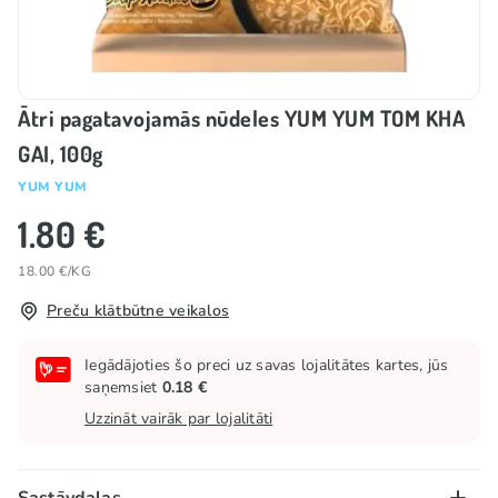
Ātri pagatavojamās nūdeles YUM YUM TOM KHA
GAI, 100g
YUM YUM
1.80 €
18.00 €/KG
Preču klātbūtne veikalos
Iegādājoties šo preci uz savas lojalitātes kartes, jūs
saņemsiet
0.18 €
Uzzināt vairāk par lojalitāti