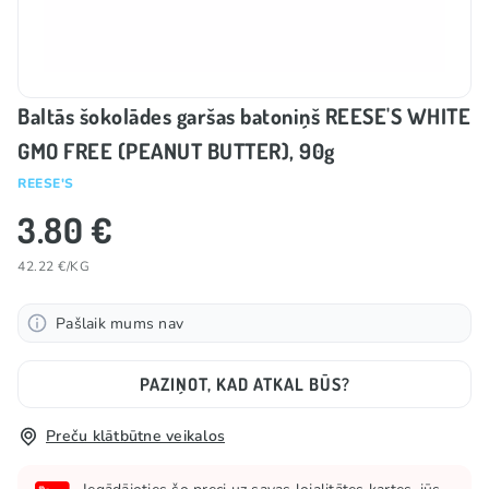
Baltās šokolādes garšas batoniņš REESE'S WHITE
GMO FREE (PEANUT BUTTER), 90g
REESE'S
3.80 €
42.22 €/KG
Pašlaik mums nav
PAZIŅOT, KAD ATKAL BŪS?
Preču klātbūtne veikalos