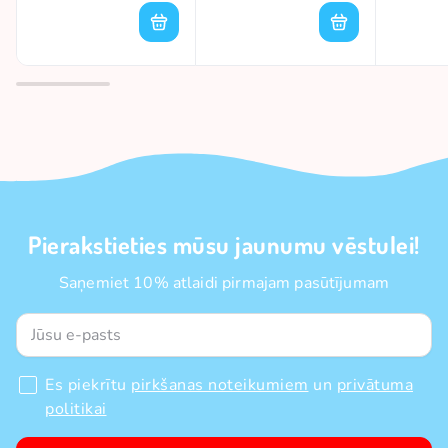
Pierakstieties mūsu jaunumu vēstulei!
Saņemiet 10% atlaidi pirmajam pasūtījumam
Es piekrītu
pirkšanas noteikumiem
un
privātuma
politikai