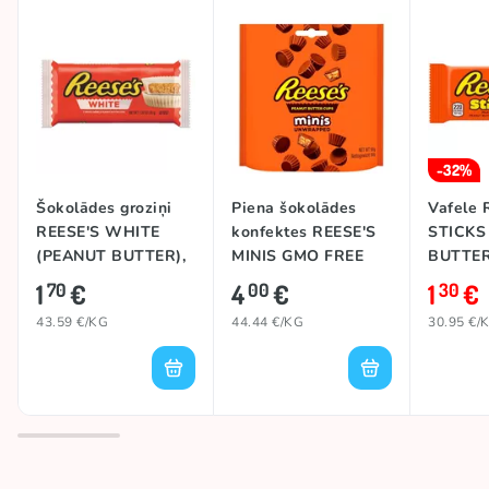
Kolekcijas
🗽 ASV preces
Izcelsmes valsts
ASV
-32%
Šokolādes groziņi
Piena šokolādes
Vafele 
REESE'S WHITE
konfektes REESE'S
STICKS
(PEANUT BUTTER),
MINIS GMO FREE
BUTTER
39,5g
(PEANUT BUTTER),
1
€
4
€
1
€
70
00
30
90g
43.59 €/KG
44.44 €/KG
30.95 €/