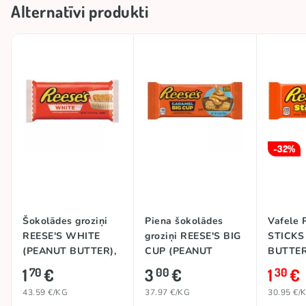
Alternatīvi produkti
-32%
Šokolādes groziņi
Piena šokolādes
Vafele 
REESE'S WHITE
groziņi REESE'S BIG
STICKS
(PEANUT BUTTER),
CUP (PEANUT
BUTTER
39,5g
BUTTER &
1
€
3
€
1
€
70
00
30
CARAMEL), 79g
43.59 €/KG
37.97 €/KG
30.95 €/