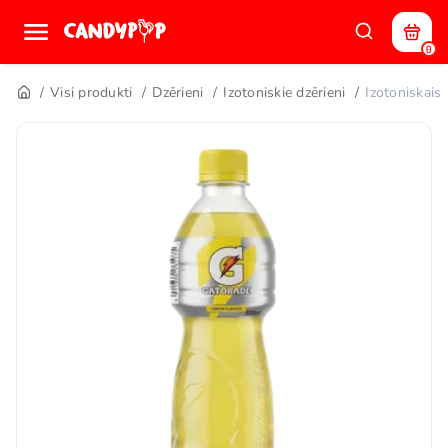
0
Visi produkti
Dzērieni
Izotoniskie dzērieni
Izotoniskai