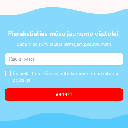
Pierakstieties mūsu jaunumu vēstulei!
Saņemiet 10% atlaidi pirmajam pasūtījumam
Es piekrītu
pirkšanas noteikumiem
un
privātuma
politikai
ABONĒT