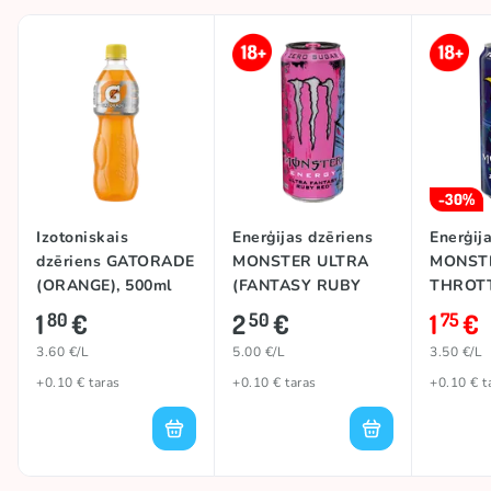
-30%
Izotoniskais
Enerģijas dzēriens
Enerģij
dzēriens GATORADE
MONSTER ULTRA
MONST
(ORANGE), 500ml
(FANTASY RUBY
THROTT
RED), 500ml
1
€
2
€
1
€
80
50
75
3.60 €/L
5.00 €/L
3.50 €/L
+0.10 € taras
+0.10 € taras
+0.10 € t