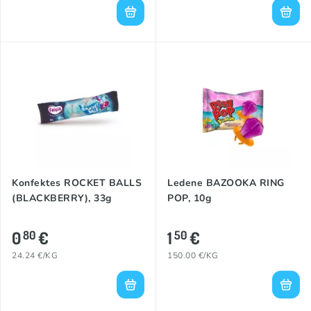
Konfektes ROCKET BALLS
Ledene BAZOOKA RING
(BLACKBERRY), 33g
POP, 10g
0
€
1
€
80
50
24.24 €/KG
150.00 €/KG