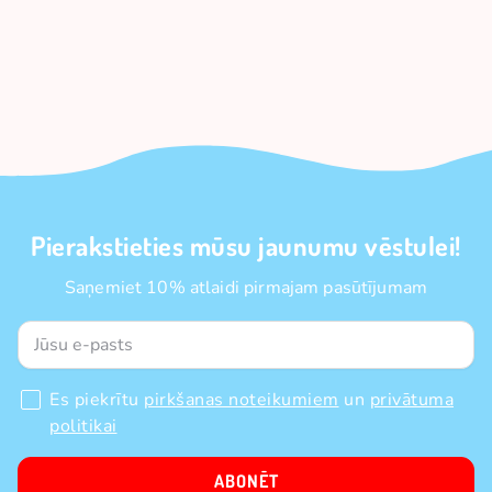
Pierakstieties mūsu jaunumu vēstulei!
Saņemiet 10% atlaidi pirmajam pasūtījumam
Es piekrītu
pirkšanas noteikumiem
un
privātuma
politikai
ABONĒT