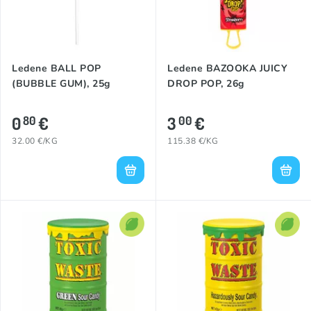
Ledene BALL POP
Ledene BAZOOKA JUICY
(BUBBLE GUM), 25g
DROP POP, 26g
0
€
3
€
80
00
32.00 €/KG
115.38 €/KG