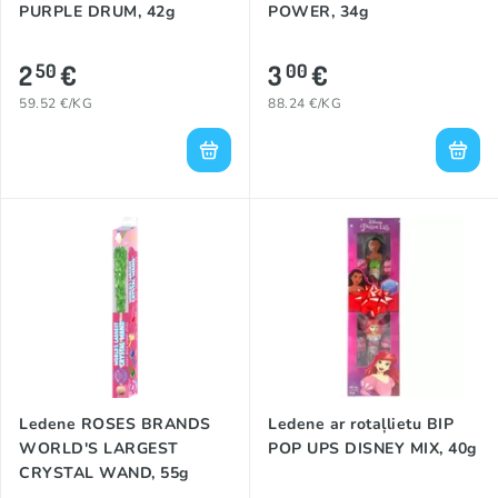
PURPLE DRUM, 42g
POWER, 34g
2
€
3
€
50
00
59.52 €/KG
88.24 €/KG
Ledene ROSES BRANDS
Ledene ar rotaļlietu BIP
WORLD'S LARGEST
POP UPS DISNEY MIX, 40g
CRYSTAL WAND, 55g