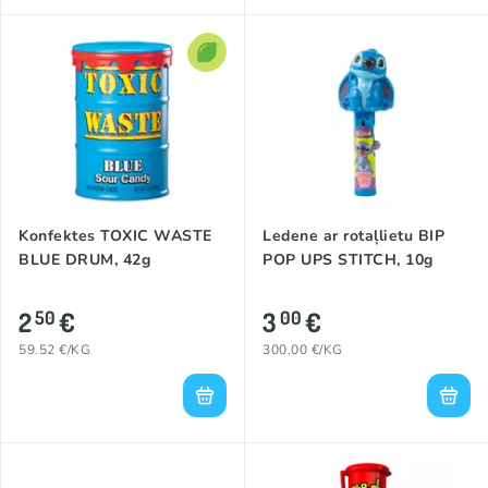
Konfektes TOXIC WASTE
Ledene ar rotaļlietu BIP
BLUE DRUM, 42g
POP UPS STITCH, 10g
2
€
3
€
50
00
59.52 €/KG
300.00 €/KG