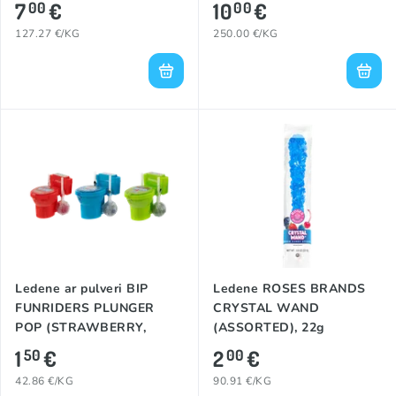
7
€
10
€
00
00
127.27 €/KG
250.00 €/KG
Ledene ar pulveri BIP
Ledene ROSES BRANDS
FUNRIDERS PLUNGER
CRYSTAL WAND
POP (STRAWBERRY,
(ASSORTED), 22g
APPLE, BLUE RAZZ), 35g
1
€
2
€
50
00
42.86 €/KG
90.91 €/KG