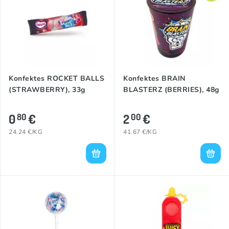
Konfektes ROCKET BALLS
Konfektes BRAIN
(STRAWBERRY), 33g
BLASTERZ (BERRIES), 48g
0
€
2
€
80
00
24.24 €/KG
41.67 €/KG