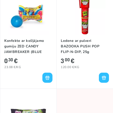
Konfekte ar košļājamo
Ledene ar pulveri
gumiju ZED CANDY
BAZOOKA PUSH POP
JAWBREAKER (BLUE
FLIP-N-DIP, 25g
RAZZ), 13g
0
€
3
€
30
00
23.08 €/KG
120.00 €/KG