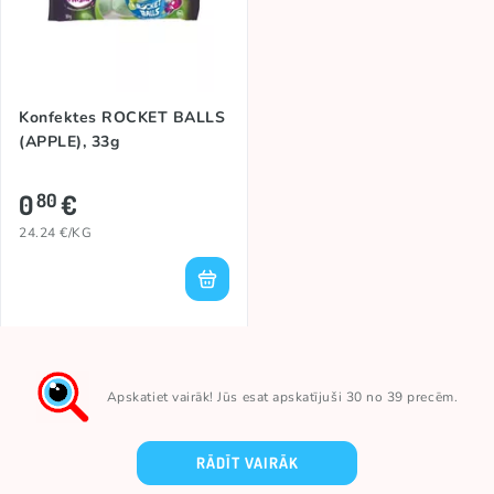
Konfektes ROCKET BALLS
(APPLE), 33g
0
€
80
24.24 €/KG
Apskatiet vairāk! Jūs esat apskatījuši 30 no 39 precēm.
RĀDĪT VAIRĀK