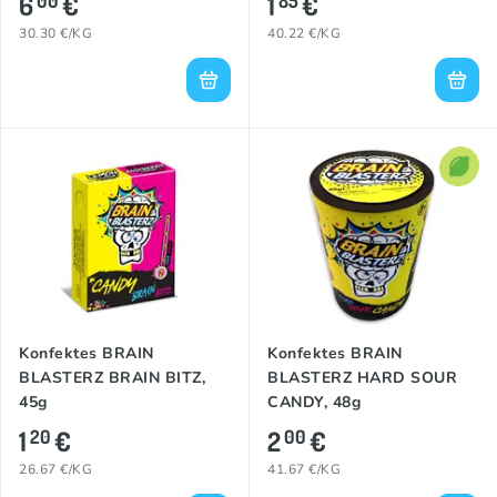
6
€
1
€
00
85
30.30 €/KG
40.22 €/KG
Konfektes BRAIN
Konfektes BRAIN
BLASTERZ BRAIN BITZ,
BLASTERZ HARD SOUR
45g
CANDY, 48g
1
€
2
€
20
00
26.67 €/KG
41.67 €/KG