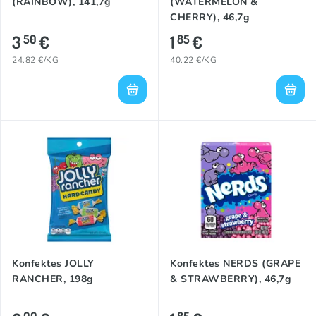
(RAINBOW), 141,7g
(WATERMELON &
CHERRY), 46,7g
3
€
1
€
50
85
24.82 €/KG
40.22 €/KG
Konfektes JOLLY
Konfektes NERDS (GRAPE
RANCHER, 198g
& STRAWBERRY), 46,7g