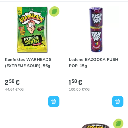
Konfektes WARHEADS
Ledene BAZOOKA PUSH
(EXTREME SOUR), 56g
POP, 15g
2
€
1
€
50
50
44.64 €/KG
100.00 €/KG