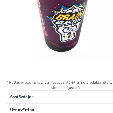
* Reālās preces izskats var nedaudz atšķirties no produkta attēla,
ir ievietots mājaslapā
Sastāvdaļas
Cukurs, glikozes sīrups, skābuma regulētājs (E330), b
Uzturvērtība