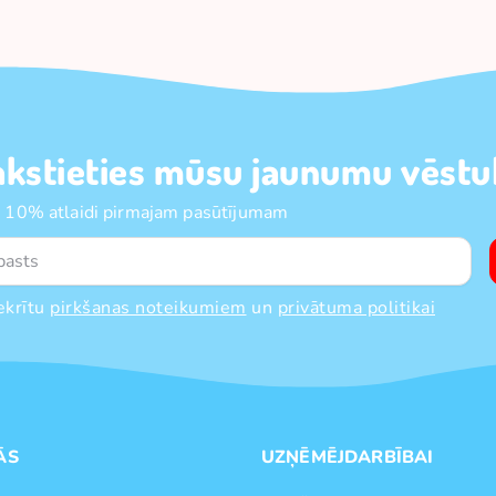
akstieties mūsu jaunumu vēstul
 10% atlaidi pirmajam pasūtījumam
ekrītu
pirkšanas noteikumiem
un
privātuma politikai
ĀS
UZŅĒMĒJDARBĪBAI