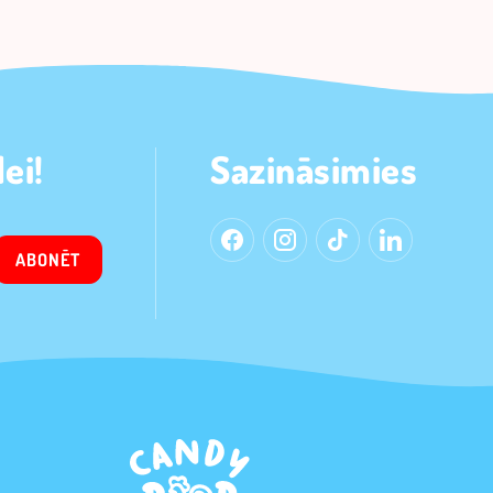
ei!
Sazināsimies
ABONĒT