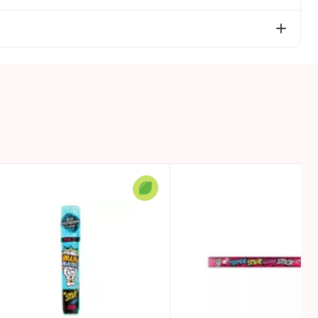
 tiem cukuri – 60,6g; olbaltumvielas – 0g; sāls – 0,0g.