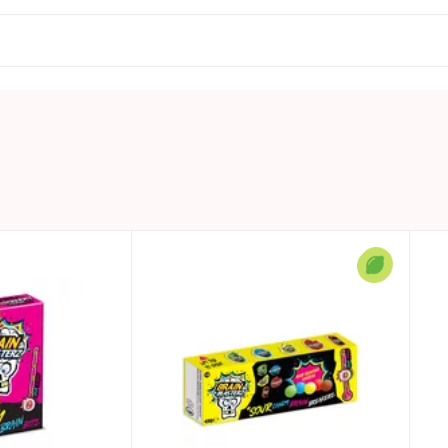
 tiem piesātinātās taukskābes – 0 g; ogļhidrāti – 92,6g, no
0.048 KG
Uzglabāt vēsā un sausā vietā
BRAIN BLASTERZ
🍋 Skābā kolekcija
Skābs
Ķīna