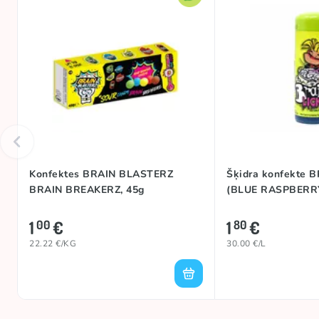
Konfektes BRAIN BLASTERZ
Šķidra konfekte 
BRAIN BREAKERZ, 45g
(BLUE RASPBERRY
1
€
1
€
00
80
22.22 €/KG
30.00 €/L