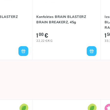
 BLASTERZ
Konfektes BRAIN BLASTERZ
Iz
BRAIN BREAKERZ, 45g
BL
RA
1
€
1
00
5
22.22 €/KG
33.