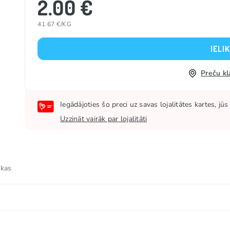
2.00 €
41.67 €/KG
IELI
Preču kl
Iegādājoties šo preci uz savas lojalitātes kartes, j
Uzzināt vairāk par lojalitāti
 kas
iezinātājs (E414), aromatizētājs.