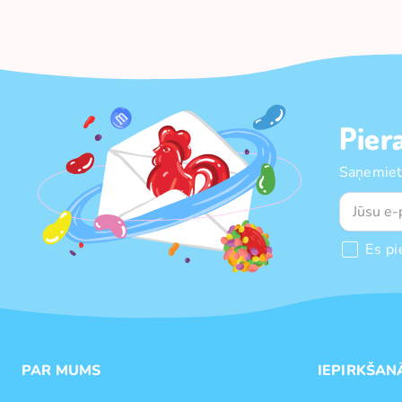
Pier
Saņemiet
Es pi
PAR MUMS
IEPIRKŠAN