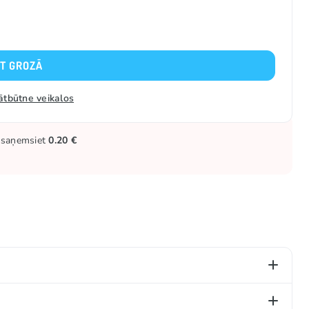
KT GROZĀ
ātbūtne veikalos
ūs saņemsiet
0.20 €