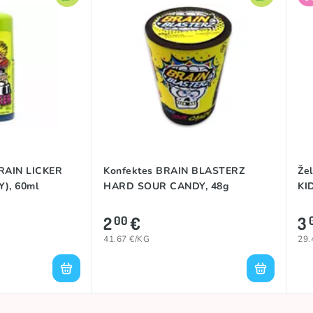
BRAIN LICKER
Konfektes BRAIN BLASTERZ
Že
), 60ml
HARD SOUR CANDY, 48g
KI
2
€
3
00
41.67 €/KG
29.