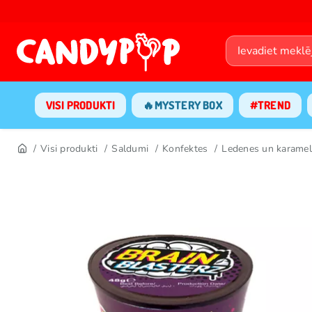
VISI PRODUKTI
🔥MYSTERY BOX
#TREND
Visi produkti
Saldumi
Konfektes
Ledenes un karamel