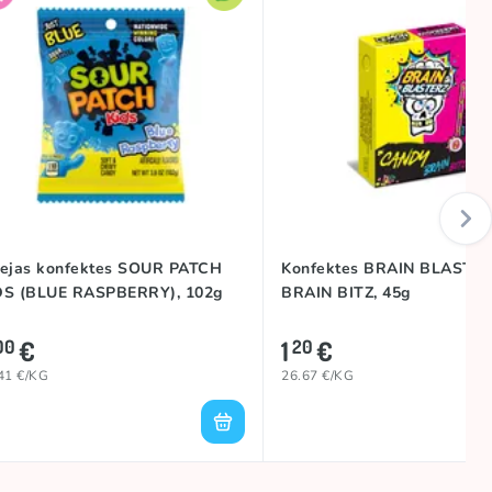
lejas konfektes SOUR PATCH
Konfektes BRAIN BLASTE
DS (BLUE RASPBERRY), 102g
BRAIN BITZ, 45g
€
1
€
00
20
41 €/KG
26.67 €/KG