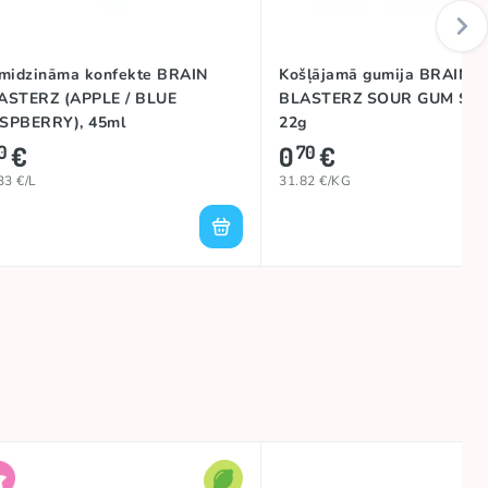
smidzināma konfekte BRAIN
Košļājamā gumija BRAIN
ASTERZ (APPLE / BLUE
BLASTERZ SOUR GUM STI
SPBERRY), 45ml
22g
€
0
€
0
70
33 €/L
31.82 €/KG