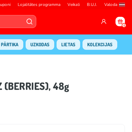
uponi
Lojalitātes programma
Veikali
B.U.J.
Valoda
0
PĀRTIKA
UZKODAS
LIETAS
KOLEKCIJAS
 (BERRIES), 48g