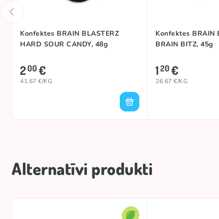
Konfektes BRAIN BLASTERZ
Konfektes BRAIN
HARD SOUR CANDY, 48g
BRAIN BITZ, 45g
2
€
1
€
00
20
41.67 €/KG
26.67 €/KG
Alternatīvi produkti