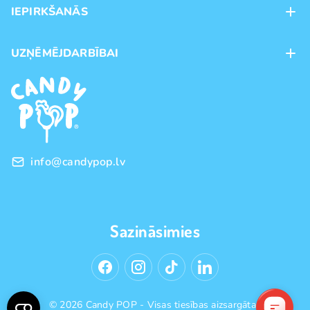
IEPIRKŠANĀS
Veikali
Maksājumu veidi
UZŅĒMĒJDARBĪBAI
Piegāde
Preču zīmoli
Franšīze
Pirkšanas noteikumi
Vairumtirdzniecība
Privātuma politika
info@candypop.lv
Sazināsimies
© 2026 Candy POP - Visas tiesības aizsargātas