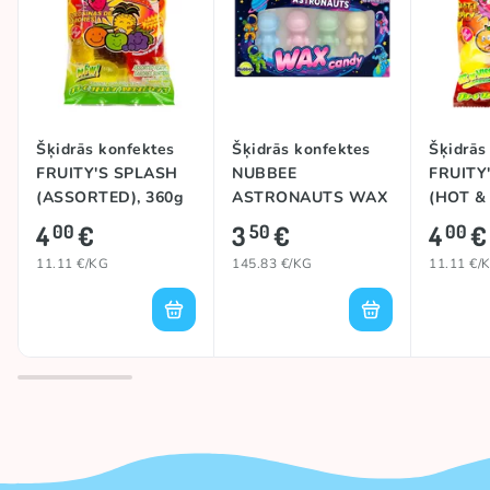
Šķidrās konfektes
Šķidrās konfektes
Šķidrās
FRUITY'S SPLASH
NUBBEE
FRUITY
(ASSORTED), 360g
ASTRONAUTS WAX
(HOT &
CANDY (FRUITY),
ASSORT
4
€
3
€
4
€
00
50
00
24g
11.11 €/KG
145.83 €/KG
11.11 €/