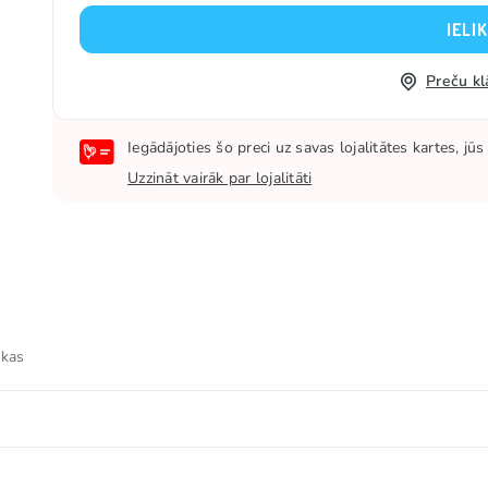
IELI
Preču kl
Iegādājoties šo preci uz savas lojalitātes kartes, j
Uzzināt vairāk par lojalitāti
 kas
u un dārzeņu koncentrāti (melnais burkāns, spirulīna, redīsi