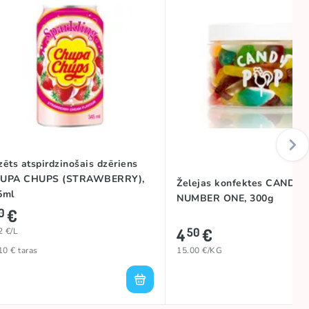
ēts atspirdzinošais dzēriens
UPA CHUPS (STRAWBERRY),
Želejas konfektes CANDY 
5ml
NUMBER ONE, 300g
€
0
4
€
50
2 €/L
10 € taras
15.00 €/KG