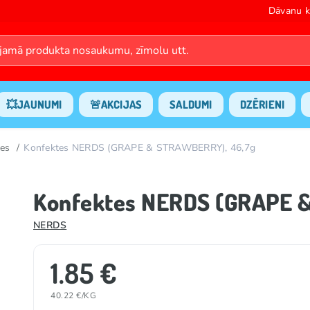
Dāvanu k
💥JAUNUMI
🚨AKCIJAS
SALDUMI
DZĒRIENI
es
Konfektes NERDS (GRAPE & STRAWBERRY), 46,7g
Konfektes NERDS (GRAPE 
NERDS
1.85 €
40.22 €/KG