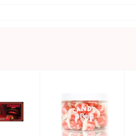
tiski modificētas kukurūzas. Var saturēt GLUTĒNA (KVIEŠU
 tostarp piesātinātās taukskābes – 0,1g, ogļhidrāti – 91g, 
0.046 KG
Uzglabāt vēsā un sausā vietā
NERDS
🗽 ASV preces
ASV