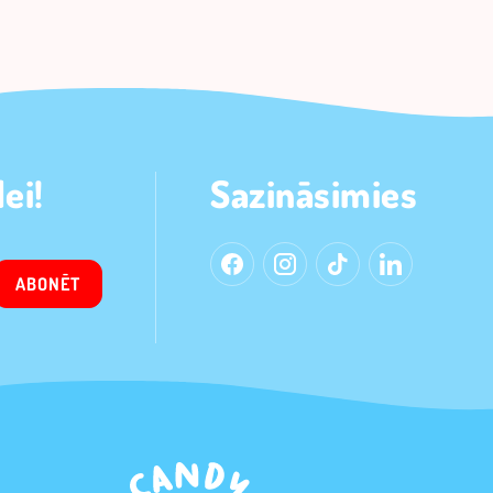
ei!
Sazināsimies
ABONĒT