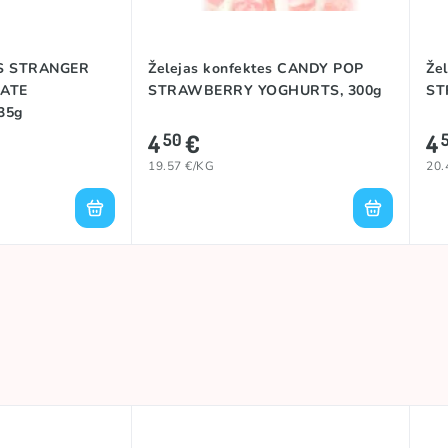
S STRANGER
Želejas konfektes CANDY POP
Že
ATE
STRAWBERRY YOGHURTS, 300g
ST
35g
4
€
4
50
19.57 €/KG
20.