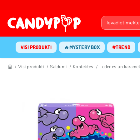
VISI PRODUKTI
🔥MYSTERY BOX
#TREND
Visi produkti
Saldumi
Konfektes
Ledenes un karamel