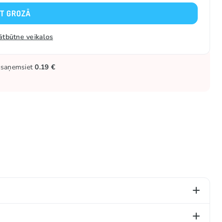
KT GROZĀ
ātbūtne veikalos
ūs saņemsiet
0.19 €
), biezinātājs (E414), aromatizētāji, glazētājviela