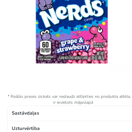
* Reālās preces izskats var nedaudz atšķirties no produkta attēla,
ir ievietots mājaslapā
Sastāvdaļas
Glikozes sīrups*, cukurs, dekstroze, skābe (E296), aug
Uzturvērtība