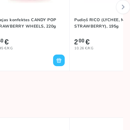
lejas konfektes CANDY POP
Pudiņš RICO (LYCHEE, MA
RAWBERRY WHEELS, 220g
STRAWBERRY), 195g
€
2
€
50
00
45 €/KG
10.26 €/KG