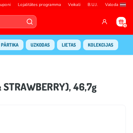
uponi
Lojalitātes programma
Veikali
B.U.J.
Valoda
0
PĀRTIKA
UZKODAS
LIETAS
KOLEKCIJAS
& STRAWBERRY), 46,7g