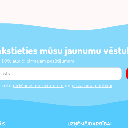
akstieties mūsu jaunumu vēstul
 10% atlaidi pirmajam pasūtījumam
ekrītu
pirkšanas noteikumiem
un
privātuma politikai
ĀS
UZŅĒMĒJDARBĪBAI