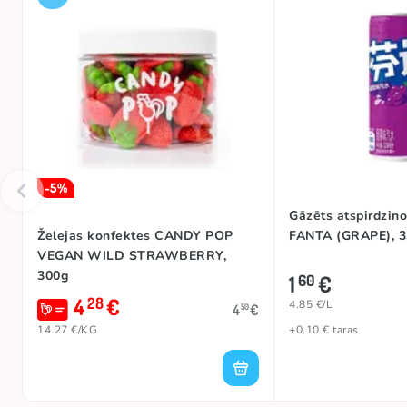
-5%
Gāzēts atspirdzino
Želejas konfektes CANDY POP
FANTA (GRAPE), 
VEGAN WILD STRAWBERRY,
300g
1
€
60
4
€
28
4.85 €/L
4
€
50
14.27 €/KG
+0.10 € taras