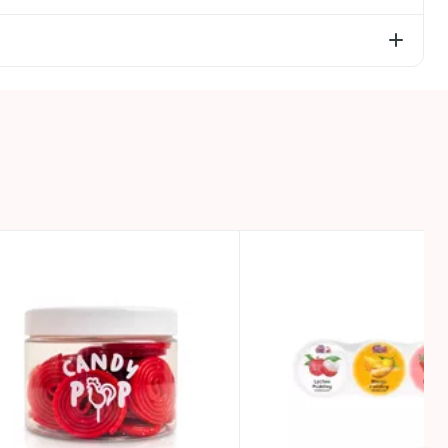
) un OLU daļiņas. UZMANĪBU: mazi priekšmeti (cietās
tostarp cukurs – 90g, olbaltumvielas – 0,5g, sāls –