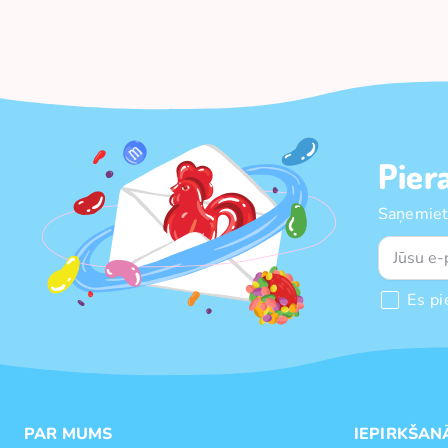
Pier
Saņemiet
Es pi
PAR MUMS
IEPIRKŠAN