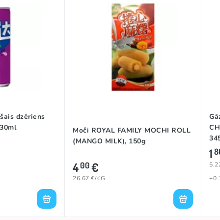
šais dzēriens
Gāz
330ml
CH
Moči ROYAL FAMILY MOCHI ROLL
34
(MANGO MILK), 150g
1
8
4
€
00
5.2
26.67 €/KG
+0.