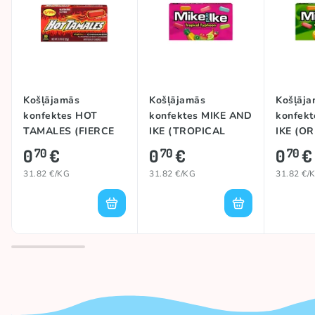
Košļājamās
Košļājamās
Košļāja
konfektes HOT
konfektes MIKE AND
konfek
TAMALES (FIERCE
IKE (TROPICAL
IKE (OR
CINNAMON), 22g
TYPHOON), 22g
0
€
0
€
0
€
70
70
70
31.82 €/KG
31.82 €/KG
31.82 €/