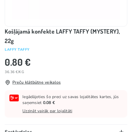
Košļājamā konfekte LAFFY TAFFY (MYSTERY),
22g
LAFFY TAFFY
0.80 €
36.36 €/KG
Preču klātbūtne veikalos
Iegādājoties šo preci uz savas lojalitātes kartes, jūs
saņemsiet
0.08 €
Uzzināt vairāk par lojalitāti