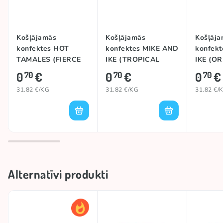
Košļājamās
Košļājamās
Košļāja
konfektes HOT
konfektes MIKE AND
konfek
TAMALES (FIERCE
IKE (TROPICAL
IKE (OR
CINNAMON), 22g
TYPHOON), 22g
0
€
0
€
0
€
70
70
70
31.82 €/KG
31.82 €/KG
31.82 €/
Alternatīvi produkti