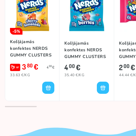
-5%
Košļājamās
Košļājamās
Košļāja
konfektes NERDS
konfektes NERDS
konfek
GUMMY CLUSTERS
GUMMY CLUSTERS
GUMMY
(CHERRY
(BERRIES), 113g
(FRUITS
3
€
80
4
€
2
€
00
00
00
4
€
LEMONADE BLITZ),
113g
33.63 €/KG
35.40 €/KG
44.44 €/