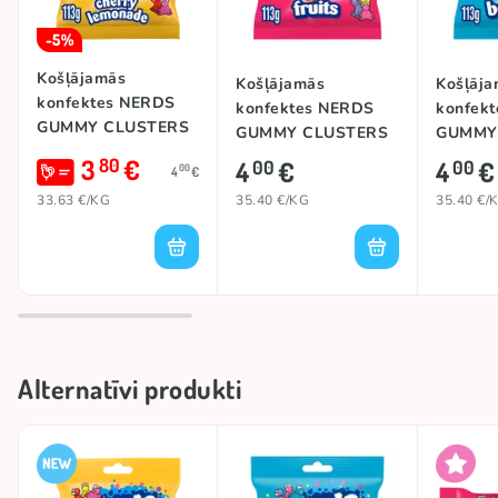
-5%
Košļājamās
Košļājamās
Košļāja
konfektes NERDS
konfektes NERDS
konfek
GUMMY CLUSTERS
GUMMY CLUSTERS
GUMMY
(CHERRY
(FRUITS), 113g
(BERRIE
3
€
80
4
€
4
€
00
00
00
4
€
LEMONADE BLITZ),
113g
33.63 €/KG
35.40 €/KG
35.40 €/
Alternatīvi produkti