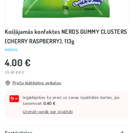
Košļājamās konfektes NERDS GUMMY CLUSTERS
(CHERRY RASPBERRY), 113g
NERDS
4.00 €
35.40 €/KG
Preču klātbūtne veikalos
Iegādājoties šo preci uz savas lojalitātes kartes, jūs
saņemsiet
0.40 €
Uzzināt vairāk par lojalitāti