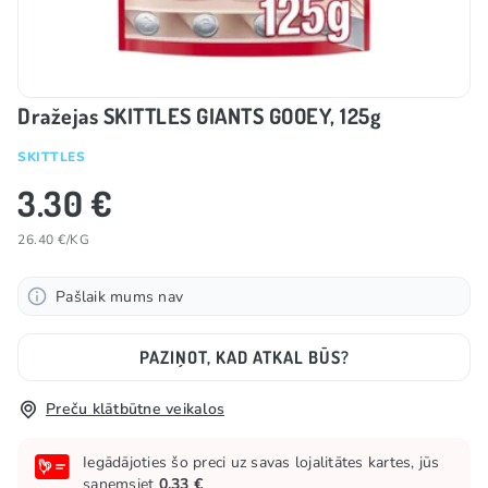
Dražejas SKITTLES GIANTS GOOEY, 125g
SKITTLES
3.30 €
26.40 €/KG
Pašlaik mums nav
PAZIŅOT, KAD ATKAL BŪS?
Preču klātbūtne veikalos
Iegādājoties šo preci uz savas lojalitātes kartes, jūs
saņemsiet
0.33 €