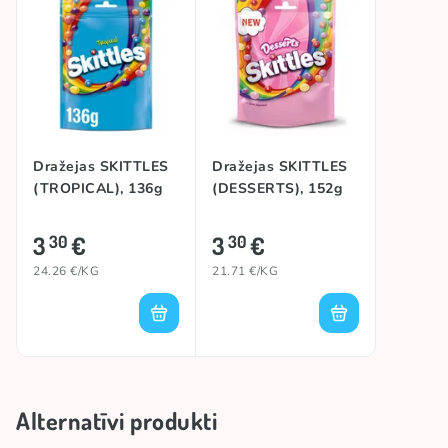
Dražejas SKITTLES
Dražejas SKITTLES
(TROPICAL), 136g
(DESSERTS), 152g
3
€
3
€
30
30
24.26 €/KG
21.71 €/KG
Alternatīvi produkti