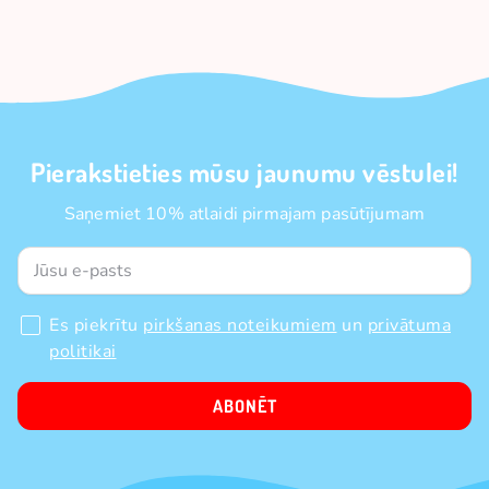
Pierakstieties mūsu jaunumu vēstulei!
Saņemiet 10% atlaidi pirmajam pasūtījumam
Es piekrītu
pirkšanas noteikumiem
un
privātuma
politikai
ABONĒT