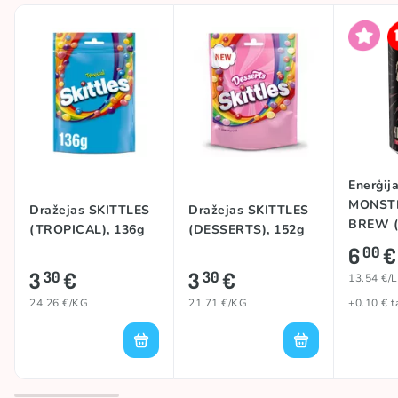
Enerģij
MONSTE
Dražejas SKITTLES
Dražejas SKITTLES
BREW 
(TROPICAL), 136g
(DESSERTS), 152g
MOCA),
6
€
00
3
€
3
€
30
30
13.54 €/L
24.26 €/KG
21.71 €/KG
+0.10 € t