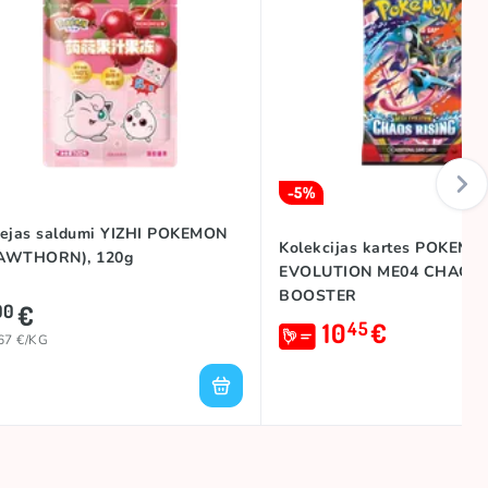
-5%
lejas saldumi YIZHI POKEMON
Kolekcijas kartes POKEM
AWTHORN), 120g
EVOLUTION ME04 CHAOS 
BOOSTER
€
00
10
€
45
67 €/KG