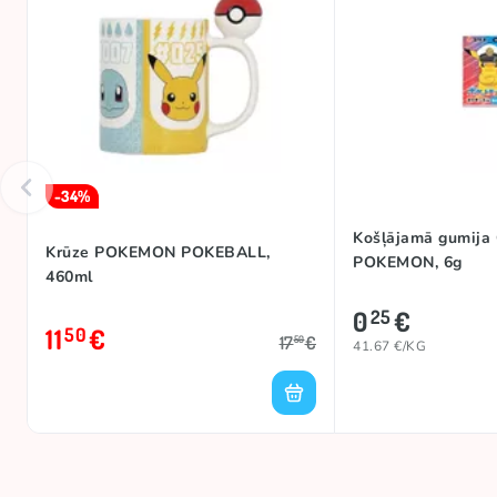
-34%
Košļājamā gumija
Krūze POKEMON POKEBALL,
POKEMON, 6g
460ml
0
€
25
11
€
50
17
€
50
41.67 €/KG