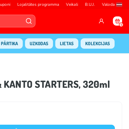
uponi
Lojalitātes programma
Veikali
B.U.J.
Valoda
0
PĀRTIKA
UZKODAS
LIETAS
KOLEKCIJAS
 KANTO STARTERS, 320ml