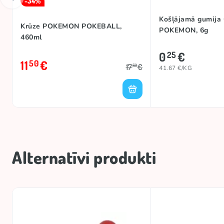
-34%
Košļājamā gumija
Krūze POKEMON POKEBALL,
POKEMON, 6g
460ml
0
€
25
11
€
50
17
€
50
41.67 €/KG
Alternatīvi produkti