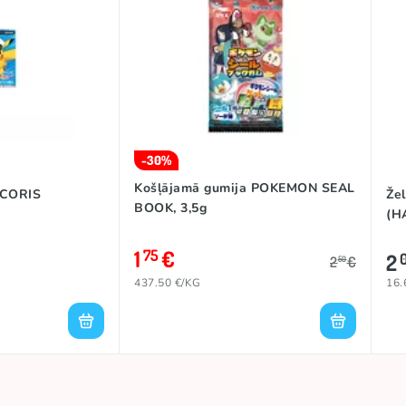
-30%
Košļājamā gumija POKEMON SEAL
 CORIS
Že
BOOK, 3,5g
(H
1
€
75
2
2
€
50
437.50 €/KG
16.