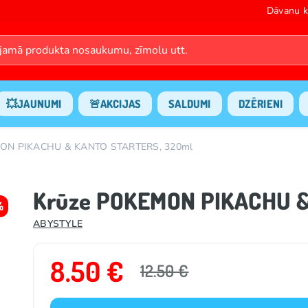
Dāvanu k
💥JAUNUMI
🚨AKCIJAS
SALDUMI
DZĒRIENI
ON PIKACHU & KANTO STARTERS, 320ml
Krūze POKEMON PIKACHU &
%
ABYSTYLE
8.50 €
12.50 €