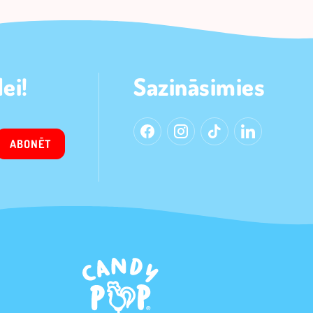
ei!
Sazināsimies
ABONĒT