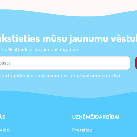
akstieties mūsu jaunumu vēstul
 10% atlaidi pirmajam pasūtījumam
ekrītu
pirkšanas noteikumiem
un
privātuma politikai
ĀS
UZŅĒMĒJDARBĪBAI
veidi
Franšīze