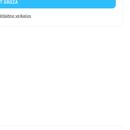
KT GROZĀ
ātbūtne veikalos