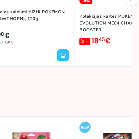
-5%
lejas saldumi YIZHI POKEMON
Kolekcijas kartes POKEM
AWTHORN), 120g
EVOLUTION ME04 CHAOS 
BOOSTER
€
00
10
€
45
67 €/KG