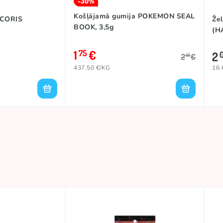
-30%
Košļājamā gumija POKEMON SEAL
 CORIS
Že
BOOK, 3,5g
(H
1
€
75
2
2
€
50
437.50 €/KG
16.