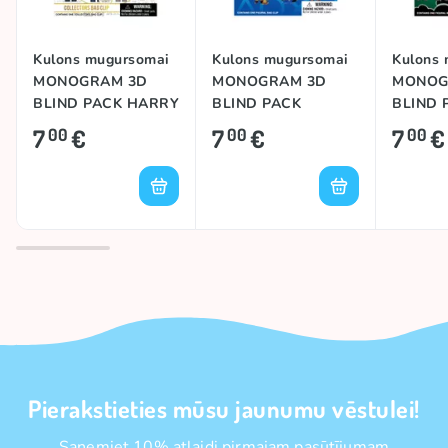
Kulons mugursomai
Kulons mugursomai
Kulons
MONOGRAM 3D
MONOGRAM 3D
MONOG
BLIND PACK HARRY
BLIND PACK
BLIND 
POTTER
PLAYSTATION
NARUTO
7
€
7
€
7
€
00
00
00
(SERIES 1)
Pierakstieties mūsu jaunumu vēstulei!
Saņemiet 10% atlaidi pirmajam pasūtījumam