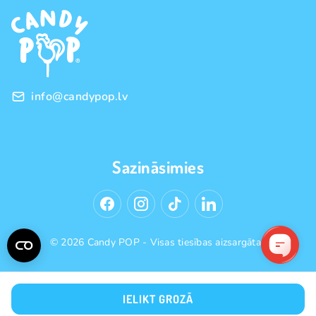
Franšīze
Pirkšanas noteikumi
Vairumtirdzniecība
Privātuma politika
info@candypop.lv
Sazināsimies
© 2026 Candy POP - Visas tiesības aizsargātas
IELIKT GROZĀ