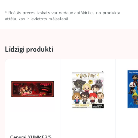
Zīmols
MONOGRAM
* Reālās preces izskats var nedaudz atšķirties no produkta
attēla, kas ir ievietots mājaslapā
Līdzīgi produkti
Cepumi YUMMER'S