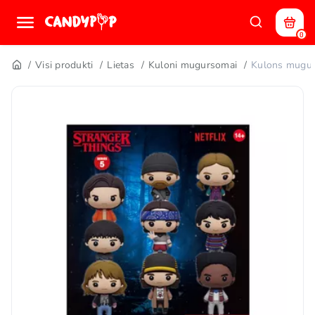
0
Visi produkti
Lietas
Kuloni mugursomai
Kulons mugu