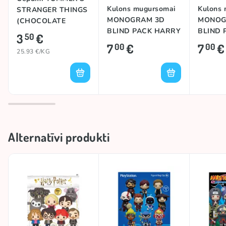
Kulons mugursomai
Kulons
STRANGER THINGS
MONOGRAM 3D
MONOG
(CHOCOLATE
BLIND PACK HARRY
BLIND 
STRAWBERRY),
3
€
50
POTTER
PLAYST
135g
7
€
7
€
00
00
25.93 €/KG
(SERIES
Alternatīvi produkti