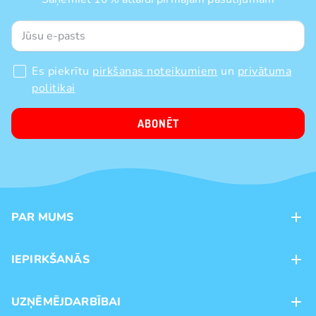
Es piekrītu
pirkšanas noteikumiem
un
privātuma
politikai
ABONĒT
PAR MUMS
Kontakti
IEPIRKŠANĀS
Veikali
Maksājumu veidi
UZŅĒMĒJDARBĪBAI
Piegāde
Preču zīmoli