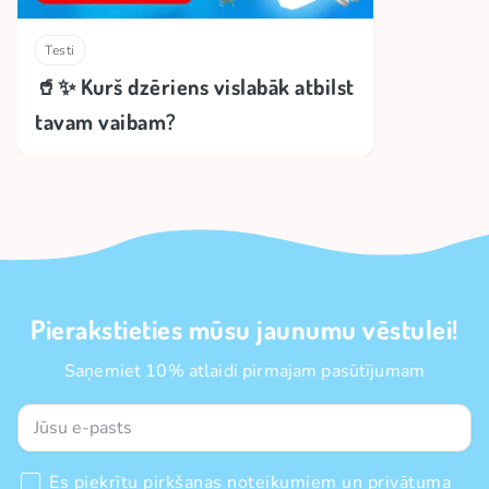
Testi
🥤✨ Kurš dzēriens vislabāk atbilst
tavam vaibam?
Pierakstieties mūsu jaunumu vēstulei!
Saņemiet 10% atlaidi pirmajam pasūtījumam
Es piekrītu
pirkšanas noteikumiem
un
privātuma