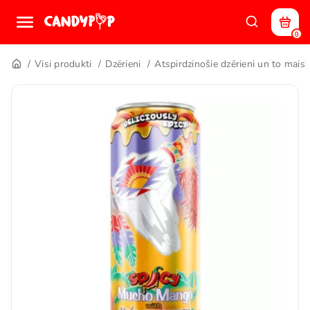
0
Visi produkti
Dzērieni
Atspirdzinošie dzērieni un to maisī