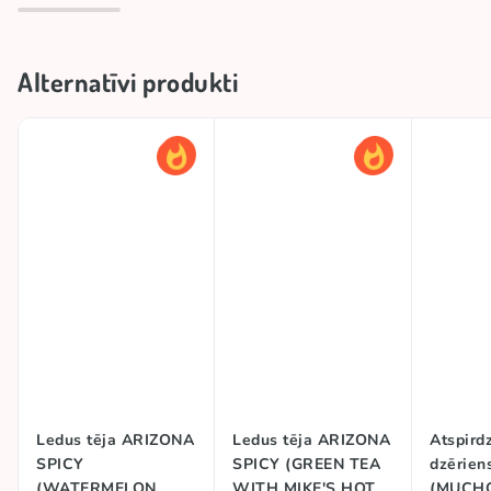
Alternatīvi produkti
Ledus tēja ARIZONA
Ledus tēja ARIZONA
Atspird
SPICY
SPICY (GREEN TEA
dzērie
(WATERMELON
WITH MIKE'S HOT
(MUCH