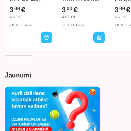
WITH MIKE'S HOT
HONEY), 650ml
650ml
3
€
3
€
3
€
00
00
00
HONEY), 650ml
4.62 €/L
4.62 €/L
4.62 €/L
+0.10 € taras
+0.10 € taras
+0.10 € t
Jaunumi