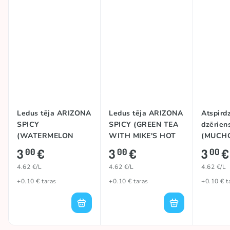
Asums
Ass
Izcelsmes valsts
ASV
Ledus tēja ARIZONA
Ledus tēja ARIZONA
Atspird
SPICY
SPICY (GREEN TEA
dzērie
(WATERMELON
WITH MIKE'S HOT
(MUCH
WITH MIKE'S HOT
HONEY), 650ml
650ml
3
€
3
€
3
€
00
00
00
HONEY), 650ml
4.62 €/L
4.62 €/L
4.62 €/L
+0.10 € taras
+0.10 € taras
+0.10 € t