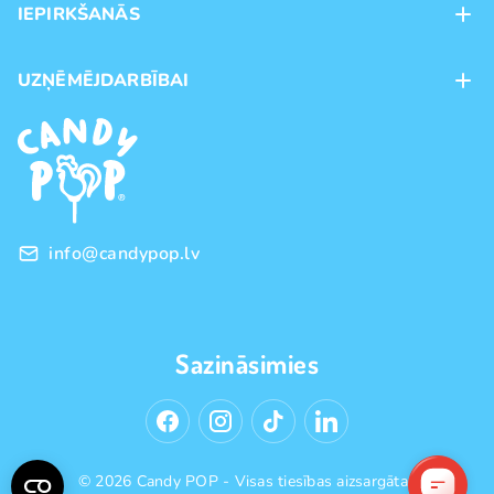
IEPIRKŠANĀS
Veikali
Maksājumu veidi
UZŅĒMĒJDARBĪBAI
Piegāde
Preču zīmoli
Franšīze
Pirkšanas noteikumi
Vairumtirdzniecība
Privātuma politika
info@candypop.lv
Sazināsimies
© 2026 Candy POP - Visas tiesības aizsargātas