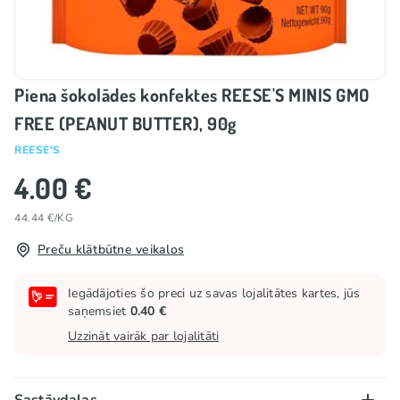
Piena šokolādes konfektes REESE'S MINIS GMO
FREE (PEANUT BUTTER), 90g
REESE'S
4.00 €
44.44 €/KG
Preču klātbūtne veikalos
Iegādājoties šo preci uz savas lojalitātes kartes, jūs
saņemsiet
0.40 €
Uzzināt vairāk par lojalitāti