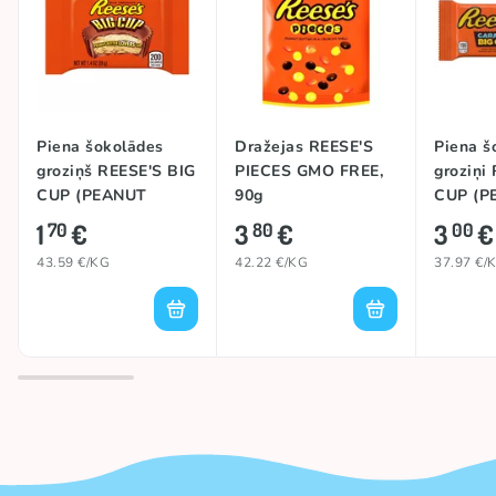
Piena šokolādes
Dražejas REESE'S
Piena š
groziņš REESE'S BIG
PIECES GMO FREE,
groziņi
CUP (PEANUT
90g
CUP (P
BUTTER), 39g
BUTTER
1
€
3
€
3
€
70
80
00
CARAME
43.59 €/KG
42.22 €/KG
37.97 €/