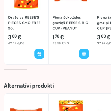
Dražejas REESE'S
Piena šokolādes
Piena š
PIECES GMO FREE,
groziņš REESE'S BIG
groziņi
90g
CUP (PEANUT
CUP (P
BUTTER), 39g
BUTTER
3
€
1
€
3
€
80
70
00
CARAME
42.22 €/KG
43.59 €/KG
37.97 €/
Alternatīvi produkti