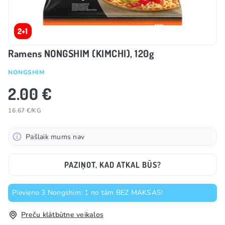
2+1
Ramens NONGSHIM (KIMCHI), 120g
NONGSHIM
2.00 €
16.67 €/KG
Pašlaik mums nav
PAZIŅOT, KAD ATKAL BŪS?
Pievieno 3 Nongshim: 1 no tām BEZ MAKSAS!
Preču klātbūtne veikalos