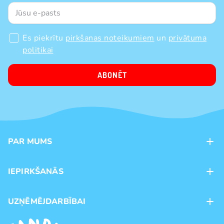
Es piekrītu
pirkšanas noteikumiem
un
privātuma
politikai
ABONĒT
PAR MUMS
Kontakti
IEPIRKŠANĀS
Veikali
Maksājumu veidi
UZŅĒMĒJDARBĪBAI
Piegāde
Preču zīmoli
Franšīze
Pirkšanas noteikumi