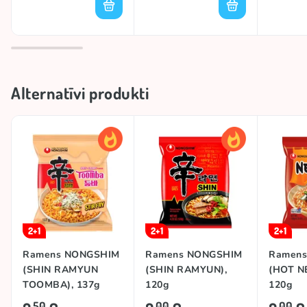
Alternatīvi produkti
2+1
2+1
2+1
Ramens NONGSHIM
Ramens NONGSHIM
Ramen
(SHIN RAMYUN
(SHIN RAMYUN),
(HOT N
TOOMBA), 137g
120g
120g
50
00
00