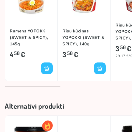
vēl. Nolejiet ūdeni un pievienojiet garšvielu paciņu,
labi samaisiet.
Rīsu kū
Ramens YOPOKKI
Rīsu kūciņas
YOPOKK
(SWEET & SPICY),
YOPOKKI (SWEET &
SPICY),
145g
SPICY), 140g
3
€
50
4
€
3
€
50
50
29.17 €/
Alternatīvi produkti