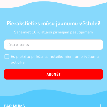
Pierakstieties mūsu jaunumu vēstulei!
Saņemiet 10% atlaidi pirmajam pasūtījumam
Es piekrītu
pirkšanas noteikumiem
un
privātuma
politikai
ABONĒT
PAR MUMS