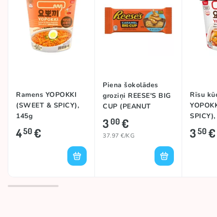
Piena šokolādes
Ramens YOPOKKI
Rīsu kū
groziņi REESE'S BIG
(SWEET & SPICY),
YOPOKK
CUP (PEANUT
145g
SPICY),
BUTTER &
3
€
00
CARAMEL), 79g
4
€
3
€
50
50
37.97 €/KG