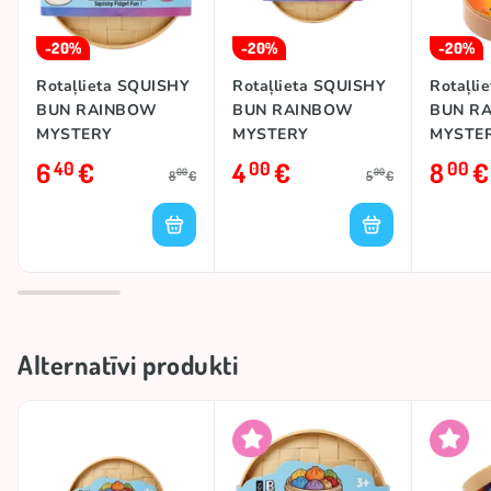
-20%
-20%
-20%
Rotaļlieta SQUISHY
Rotaļlieta SQUISHY
Rotaļli
BUN RAINBOW
BUN RAINBOW
BUN R
MYSTERY
MYSTERY
MYSTE
DUMPLING
DUMPLING SMALL
DUMPL
6
€
4
€
8
€
40
00
00
00
00
8
€
5
€
RAINB
Alternatīvi produkti