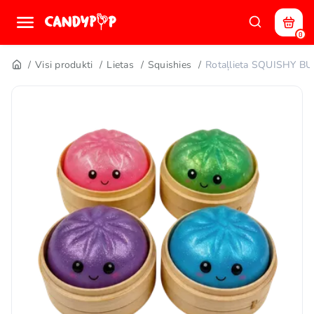
0
Visi produkti
Lietas
Squishies
Rotaļlieta SQUISHY