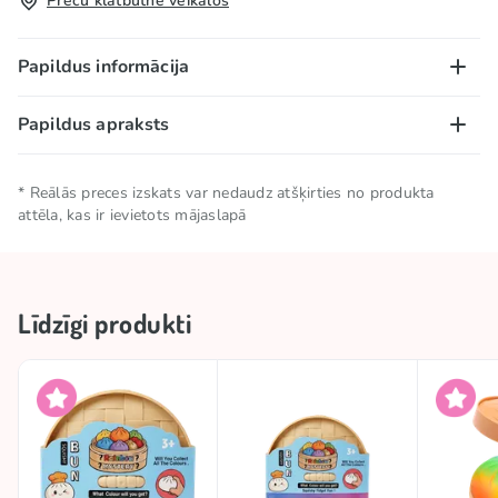
Preču klātbūtne veikalos
Papildus informācija
Papildus apraksts
Kolekcijas
🎶 TikTok hits
Brīdinājums:
aizrīšanās risks. Nav piemērota bērniem
#trend
SQUISHIES
* Reālās preces izskats var nedaudz atšķirties no produkta
līdz 3 gadu vecumam.
attēla, kas ir ievietots mājaslapā
Šī rotaļlieta nav pārtika vai pārtikas produkts. Neēst.
Zīmols
SQUISHY BUN
Cena par vienu vienību.
Līdzīgi produkti