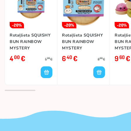
-20%
-20%
-20%
Rotaļlieta SQUISHY
Rotaļlieta SQUISHY
Rotaļli
BUN RAINBOW
BUN RAINBOW
BUN R
MYSTERY
MYSTERY
MYSTE
DUMPLING SMALL
DUMPLING
DUMPLI
4
€
6
€
9
€
00
40
60
00
00
5
€
8
€