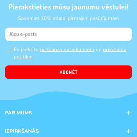
Pierakstieties mūsu jaunumu vēstulei!
Saņemiet 10% atlaidi pirmajam pasūtījumam
Es piekrītu
pirkšanas noteikumiem
un
privātuma
politikai
ABONĒT
PAR MUMS
Kontakti
IEPIRKŠANĀS
Veikali