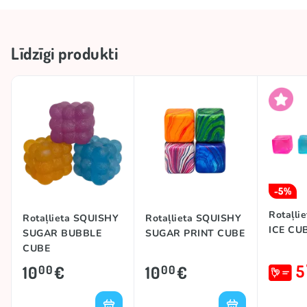
#trend
SQUISHIES
Zīmols
SQUISHY SUGAR
Līdzīgi produkti
-5%
Rotaļli
Rotaļlieta SQUISHY
Rotaļlieta SQUISHY
ICE CU
SUGAR BUBBLE
SUGAR PRINT CUBE
CUBE
5
10
€
10
€
00
00