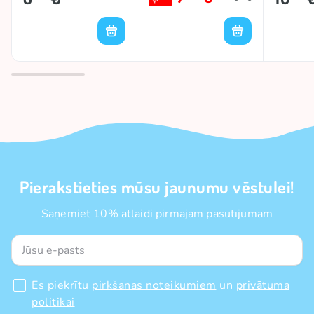
Pierakstieties mūsu jaunumu vēstulei!
Saņemiet 10% atlaidi pirmajam pasūtījumam
Es piekrītu
pirkšanas noteikumiem
un
privātuma
politikai