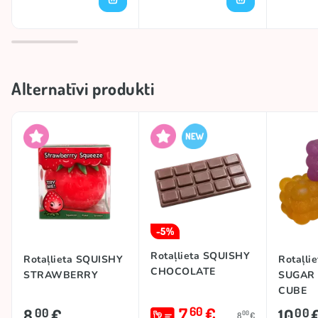
Alternatīvi produkti
-5%
Rotaļlieta SQUISHY
Rotaļlieta SQUISHY
Rotaļli
CHOCOLATE
STRAWBERRY
SUGAR
CUBE
7
€
60
8
€
10
00
00
00
8
€