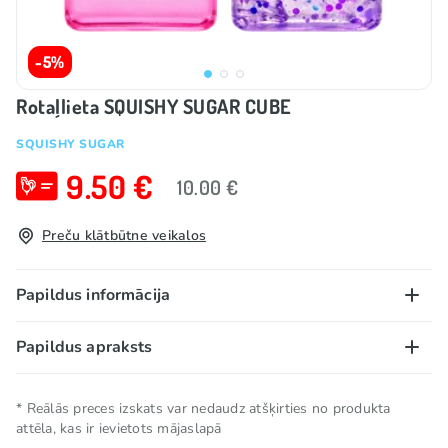
-5%
Rotaļlieta SQUISHY SUGAR CUBE
SQUISHY SUGAR
9.50 €
10.00 €
Preču klātbūtne veikalos
Papildus informācija
Papildus apraksts
Kolekcijas
🎶 TikTok hits
Brīdinājums:
aizrīšanās risks. Nav piemērota bērniem
TOP
TOP
* Reālās preces izskats var nedaudz atšķirties no produkta
līdz 3 gadu vecumam.
attēla, kas ir ievietots mājaslapā
Šī rotaļlieta nav pārtika vai pārtikas produkts. Neēst.