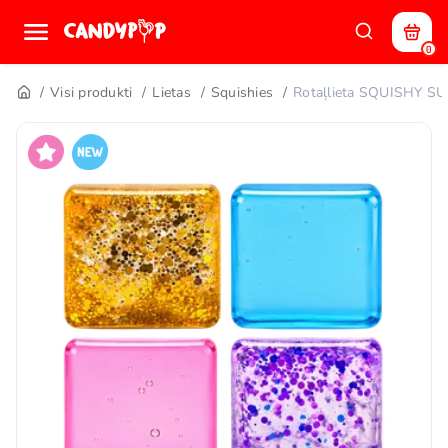
0
Visi produkti
Lietas
Squishies
Rotaļlieta SQUISHY S