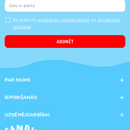
Es piekrītu
pirkšanas noteikumiem
un
privātuma
politikai
ABONĒT
PAR MUMS
Kontakti
IEPIRKŠANĀS
Veikali
Maksājumu veidi
UZŅĒMĒJDARBĪBAI
Piegāde
Preču zīmoli
Franšīze
Pirkšanas noteikumi