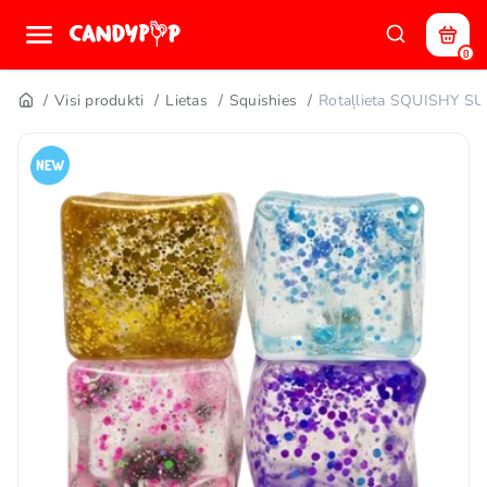
0
Visi produkti
Lietas
Squishies
Rotaļlieta SQUISHY S