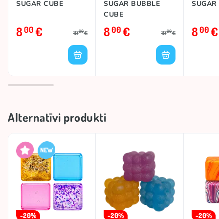
SUGAR CUBE
SUGAR BUBBLE
SUGAR 
CUBE
8
€
8
€
8
€
00
00
00
00
00
10
€
10
€
Alternatīvi produkti
-20%
-20%
-20%