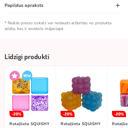
Papildus apraksts
Kolekcijas
🎶 TikTok hits
Brīdinājums:
aizrīšanās risks. Nav piemērota bērniem
#trend
SQUISHIES
* Reālās preces izskats var nedaudz atšķirties no produkta
līdz 3 gadu vecumam.
attēla, kas ir ievietots mājaslapā
Šī rotaļlieta nav pārtika vai pārtikas produkts. Neēst.
Zīmols
SQUISHY SUGAR
Līdzīgi produkti
-20%
-20%
-20%
Rotaļlieta SQUISHY
Rotaļlieta SQUISHY
Rotaļli