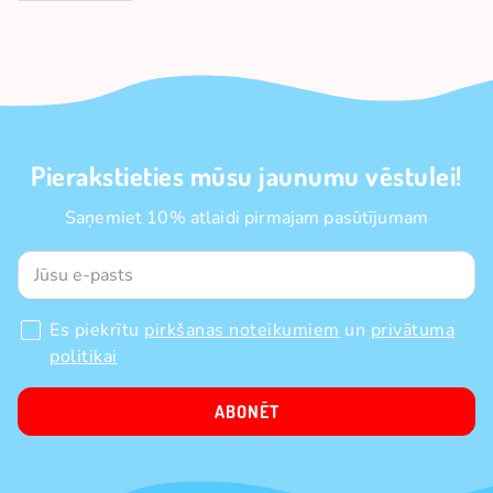
Pierakstieties mūsu jaunumu vēstulei!
Saņemiet 10% atlaidi pirmajam pasūtījumam
Es piekrītu
pirkšanas noteikumiem
un
privātuma
politikai
ABONĒT