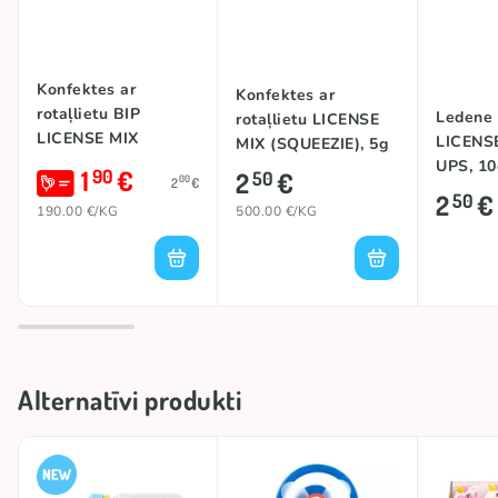
Konfektes ar
Konfektes ar
rotaļlietu BIP
Ledene a
rotaļlietu LICENSE
LICENSE MIX
LICENS
MIX (SQUEEZIE), 5g
WATER GUN, 10g
UPS, 10
1
€
90
2
€
50
00
2
€
2
€
50
190.00 €/KG
500.00 €/KG
Alternatīvi produkti