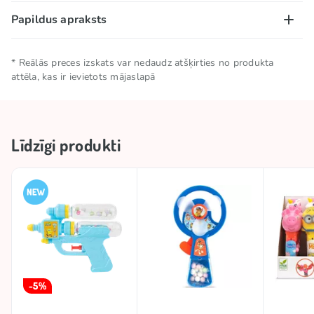
Papildus apraksts
Neto daudzums
0.006 KG
Krāsa tiek izvēlēti pēc nejaušības principa.
Uzglabāšanas
Uzglabāt vēsā un sausā
* Reālās preces izskats var nedaudz atšķirties no produkta
nosacījumi
vietā
attēla, kas ir ievietots mājaslapā
Zīmols
BIP
Līdzīgi produkti
Izcelsmes valsts
Nīderlande
Licence
LICENSE MIX
-5%