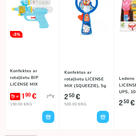
-5%
Konfektes ar
Konfektes ar
rotaļlietu BIP
Ledene a
rotaļlietu LICENSE
LICENSE MIX
LICENS
MIX (SQUEEZIE), 5g
WATER GUN, 10g
UPS, 10
1
€
90
2
€
50
00
2
€
2
€
50
190.00 €/KG
500.00 €/KG