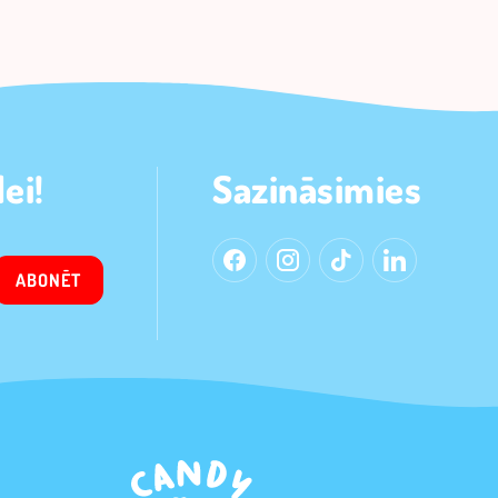
ei!
Sazināsimies
ABONĒT