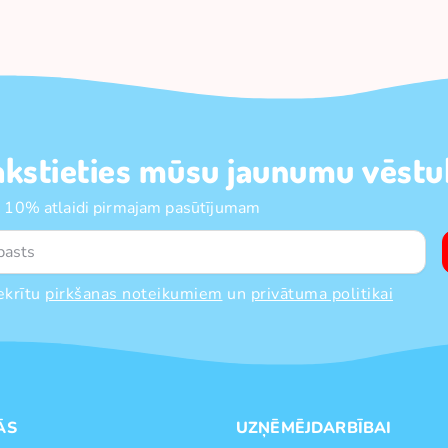
akstieties mūsu jaunumu vēstul
 10% atlaidi pirmajam pasūtījumam
ekrītu
pirkšanas noteikumiem
un
privātuma politikai
ĀS
UZŅĒMĒJDARBĪBAI