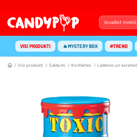
VISI PRODUKTI
🔥MYSTERY BOX
#TREND
Visi produkti
Saldumi
Konfektes
Ledenes un karamel