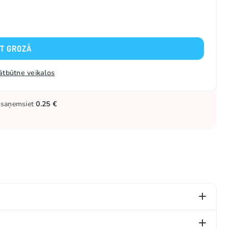
KT GROZĀ
ātbūtne veikalos
ūs saņemsiet
0.25 €
(E133).