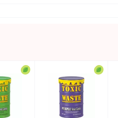
m līdz 3 gadu vecumam.
s kairinājumu.
tostarp piesātinātās taukskābes – 0g; ogļhidrāti – 82,4g, to
0.042 KG
Uzglabāt vēsā un sausā vietā
TOXIC WASTE
🍋 Skābā kolekcija
Skābs
🎶 TikTok hits
Pakistāna