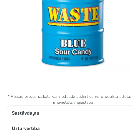
* Reālās preces izskats var nedaudz atšķirties no produkta attēla,
ir ievietots mājaslapā
Sastāvdaļas
Cukurs, glikozes sīrups, skābe (E330), dekstroze, arom
Uzturvērtība