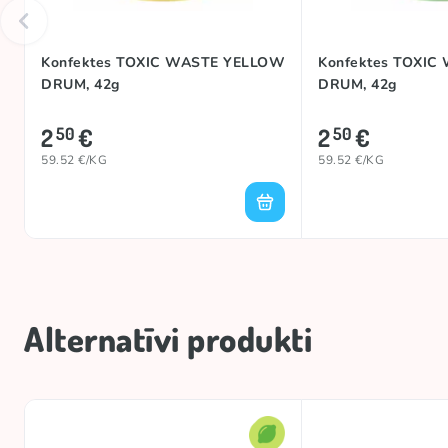
Konfektes TOXIC WASTE YELLOW
Konfektes TOXIC
DRUM, 42g
DRUM, 42g
2
€
2
€
50
50
59.52 €/KG
59.52 €/KG
Alternatīvi produkti