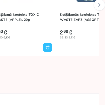
šļājamā konfekte TOXIC
Košļājamās konfektes TOX
STE (APPLE), 20g
WASTE ZAPZ (ASSORTED),
€
2
€
50
00
00 €/KG
33.33 €/KG