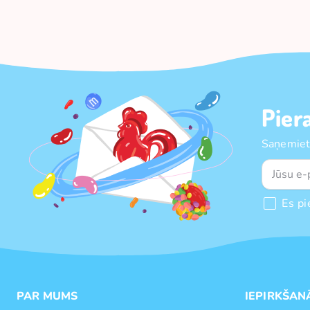
Pier
Saņemiet
Es pi
PAR MUMS
IEPIRKŠAN