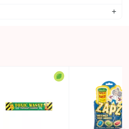
starp cukuri – 64,6g; olbaltumvielas – 0g; sāls –