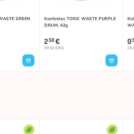
 WASTE GREEN
Konfektes TOXIC WASTE PURPLE
Ko
DRUM, 42g
WA
2
€
0
50
59.52 €/KG
25.