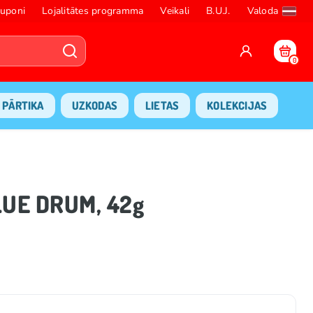
uponi
Lojalitātes programma
Veikali
B.U.J.
Valoda
0
PĀRTIKA
UZKODAS
LIETAS
KOLEKCIJAS
LUE DRUM, 42g