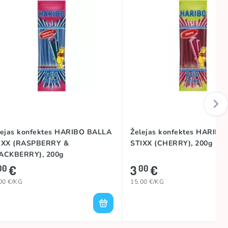
lejas konfektes HARIBO BALLA
Želejas konfektes HARIB
IXX (RASPBERRY &
STIXX (CHERRY), 200g
ACKBERRY), 200g
€
3
€
00
00
00 €/KG
15.00 €/KG