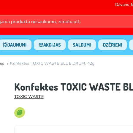
Dāvanu k
💥JAUNUMI
🚨AKCIJAS
SALDUMI
DZĒRIENI
es
Konfektes TOXIC WASTE BLUE DRUM, 42g
Konfektes TOXIC WASTE B
TOXIC WASTE