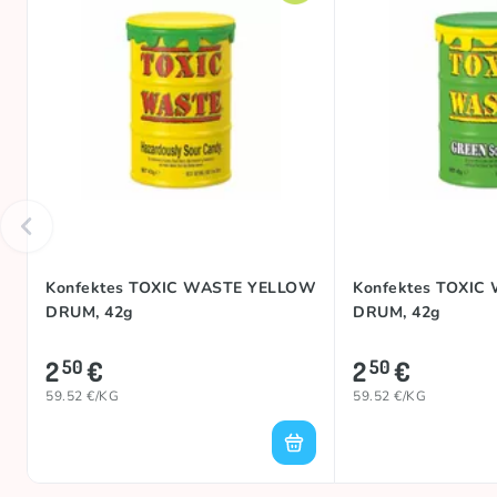
Konfektes TOXIC WASTE YELLOW
Konfektes TOXIC
DRUM, 42g
DRUM, 42g
2
€
2
€
50
50
59.52 €/KG
59.52 €/KG