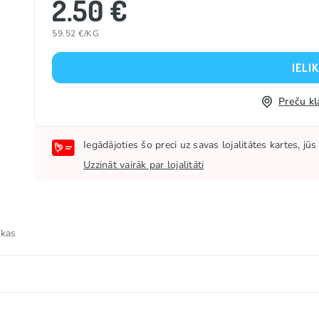
2.50 €
59.52 €/KG
IELI
Preču kl
Iegādājoties šo preci uz savas lojalitātes kartes, j
Uzzināt vairāk par lojalitāti
 kas
atizētāji, maltodekstrīns, glazētājviela (E903), krāsviela 