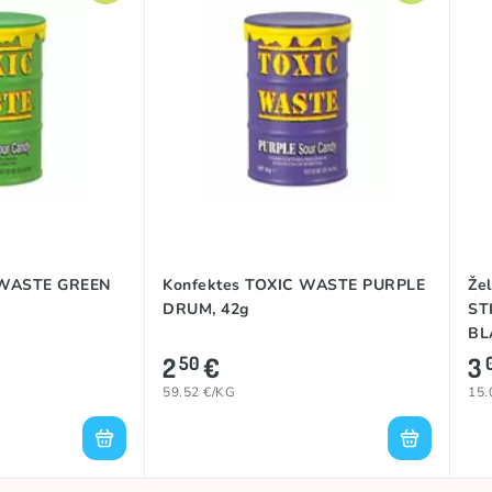
 WASTE GREEN
Konfektes TOXIC WASTE PURPLE
Že
DRUM, 42g
ST
BL
2
€
3
50
59.52 €/KG
15.