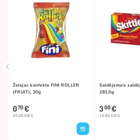
Želejas konfekte FINI ROLLER
Saldējamais sald
(FRUIT), 20g
283,5g
0
€
3
€
70
00
35.00 €/KG
10.60 €/KG