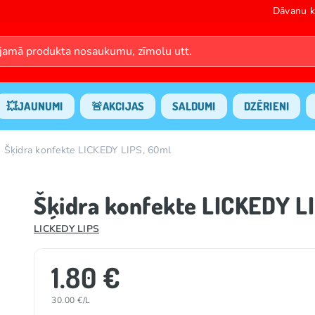
Dāvanu k
💥JAUNUMI
🚨AKCIJAS
SALDUMI
DZĒRIENI
Šķidra konfekte LICKEDY LIPS, 60ml
Šķidra konfekte LICKEDY L
LICKEDY LIPS
1.80 €
30.00 €/L