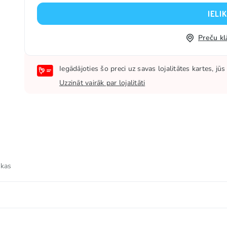
IELI
Preču kl
Iegādājoties šo preci uz savas lojalitātes kartes, j
Uzzināt vairāk par lojalitāti
 kas
, E330), aromatizētāji, krāsvielas (E133, E150d, E163), k