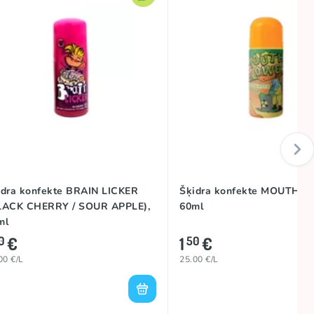
idra konfekte BRAIN LICKER
Šķidra konfekte MOUTH 
LACK CHERRY / SOUR APPLE),
60ml
ml
€
1
€
0
50
00 €/L
25.00 €/L