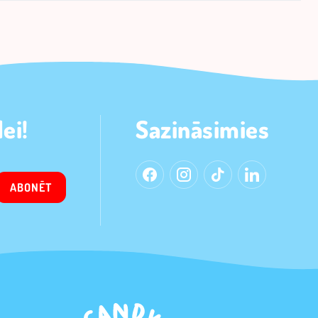
ei!
Sazināsimies
ABONĒT