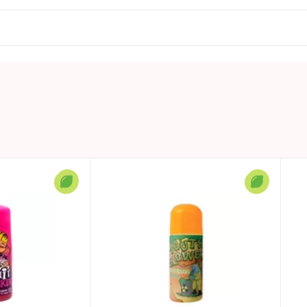
ostarp piesātinātās taukskābes – 0g; ogļhidrāti – 63g, tosta
0.06 L
Uzglabāt vēsā un sausā vietā
Spānija
LICKEDY LIPS