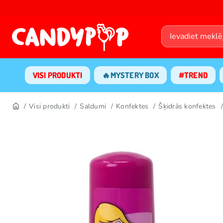
VISI PRODUKTI
🔥MYSTERY BOX
#TREND
Visi produkti
Saldumi
Konfektes
Šķidrās konfektes