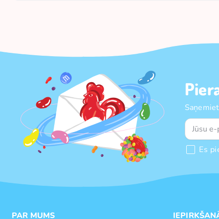
Pier
Saņemiet
Es pi
PAR MUMS
IEPIRKŠAN