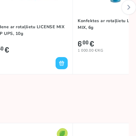
Konfektes ar rotaļlietu LI
ene ar rotaļlietu LICENSE MIX
MIX, 6g
P UPS, 10g
6
€
00
€
50
1 000.00 €/KG