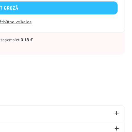
KT GROZĀ
ātbūtne veikalos
ūs saņemsiet
0.18 €
onservanti (E202, E211).