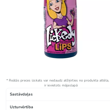
* Reālās preces izskats var nedaudz atšķirties no produkta attēla,
ir ievietots mājaslapā
Sastāvdaļas
Glikozes–fruktozes sīrups, ūdens, skābes (E270, E296
Uzturvērtība