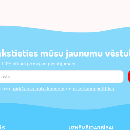
akstieties mūsu jaunumu vēstul
 10% atlaidi pirmajam pasūtījumam
ekrītu
pirkšanas noteikumiem
un
privātuma politikai
ĀS
UZŅĒMĒJDARBĪBAI