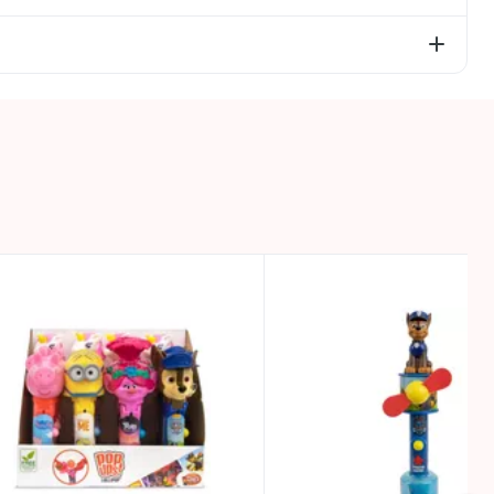
rp cukuri – 40g; olbaltumvielas – 0g; sāls – 0,04g.