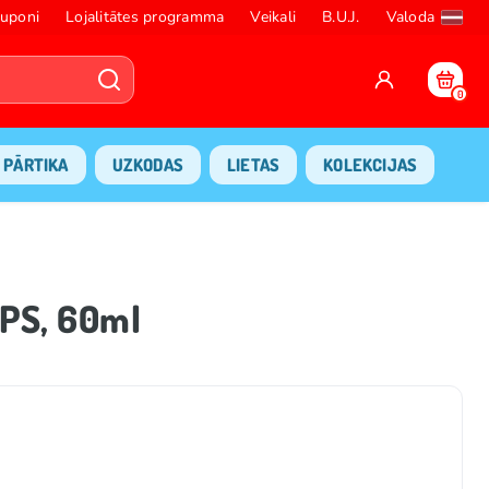
uponi
Lojalitātes programma
Veikali
B.U.J.
Valoda
0
PĀRTIKA
UZKODAS
LIETAS
KOLEKCIJAS
IPS, 60ml