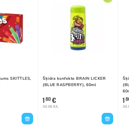
ējums SKITTLES,
Šķidra konfekte BRAIN LICKER
Šķ
(BLUE RASPBERRY), 60ml
(B
60
1
€
1
80
8
30.00 €/L
30.