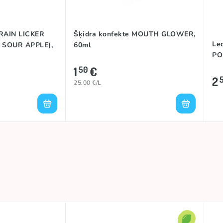
BRAIN LICKER
Šķidra konfekte MOUTH GLOWER,
Led
 SOUR APPLE),
60ml
PO
1
€
50
2
25.00 €/L