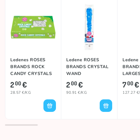
Ledenes ROSES
Ledene ROSES
Ledene
BRANDS ROCK
BRANDS CRYSTAL
BRAND
CANDY CRYSTALS
WAND
LARGES
NATURAL, 70g
(ASSORTED), 22g
WAND, 
2
€
2
€
7
€
00
00
00
28.57 €/KG
90.91 €/KG
127.27 €