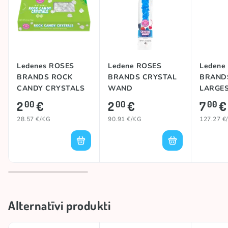
Kolekcijas
💎 Crystal Candy
#trend
CRYSTAL CANDY
Ledenes ROSES
Ledene ROSES
Ledene
BRANDS ROCK
BRANDS CRYSTAL
BRAND
CANDY CRYSTALS
WAND
LARGES
NATURAL, 70g
(ASSORTED), 22g
WAND, 
2
€
2
€
7
€
00
00
00
28.57 €/KG
90.91 €/KG
127.27 €
Alternatīvi produkti