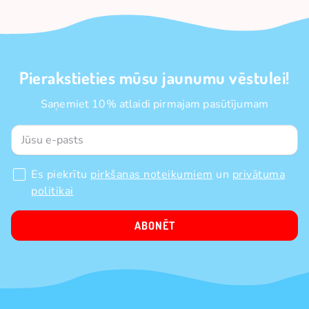
Pierakstieties mūsu jaunumu vēstulei!
Saņemiet 10% atlaidi pirmajam pasūtījumam
Es piekrītu
pirkšanas noteikumiem
un
privātuma
politikai
ABONĒT