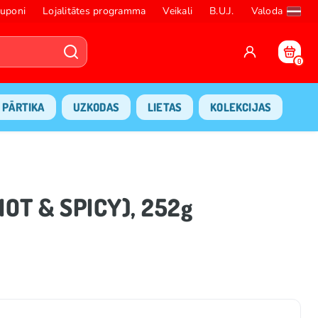
uponi
Lojalitātes programma
Veikali
B.U.J.
Valoda
0
PĀRTIKA
UZKODAS
LIETAS
KOLEKCIJAS
OT & SPICY), 252g