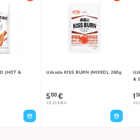
AO (HOT &
Uzkoda KISS BURN (MIXED), 260g
Uz
& 
5
€
1
00
5
19.23 €/KG
20.