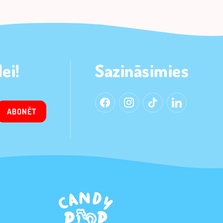
ei!
Sazināsimies
ABONĒT