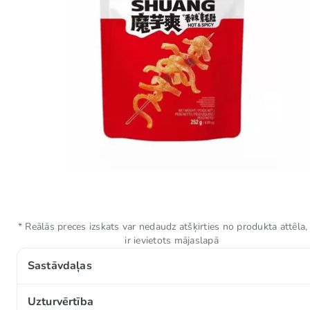
* Reālās preces izskats var nedaudz atšķirties no produkta attēla,
ir ievietots mājaslapā
Sastāvdaļas
Ūdens, SOJAS eļļa (antioksidant (E319)), konjac milti (6
Uzturvērtība