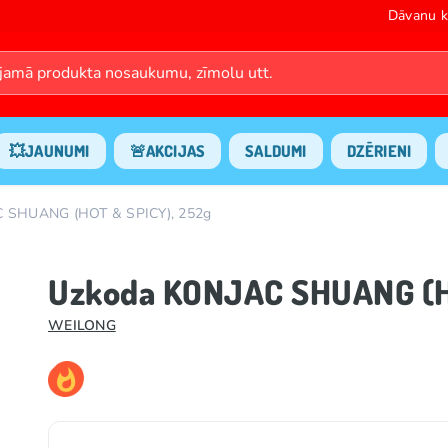
Dāvanu k
💥JAUNUMI
🚨AKCIJAS
SALDUMI
DZĒRIENI
 SHUANG (HOT & SPICY), 252g
Uzkoda KONJAC SHUANG (H
WEILONG