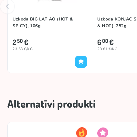
Uzkoda BIG LATIAO (HOT &
Uzkoda KONJAC 
SPICY), 106g
& HOT), 252g
2
€
6
€
50
00
23.58 €/KG
23.81 €/KG
Alternatīvi produkti