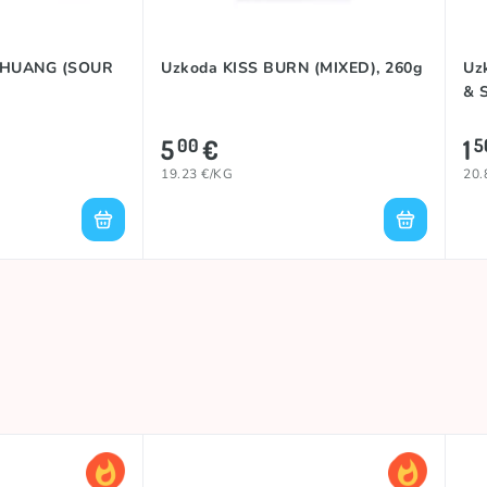
SHUANG (SOUR
Uzkoda KISS BURN (MIXED), 260g
Uz
& 
5
€
1
00
5
19.23 €/KG
20.