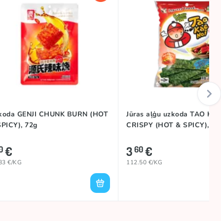
koda GENJI CHUNK BURN (HOT
Jūras aļģu uzkoda TAO KA
SPICY), 72g
CRISPY (HOT & SPICY), 32
€
3
€
0
60
83 €/KG
112.50 €/KG