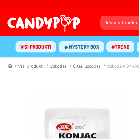
VISI PRODUKTI
🔥MYSTERY BOX
#TREND
Visi produkti
Uzkodas
Citas uzkodas
Uzkoda KONJAC