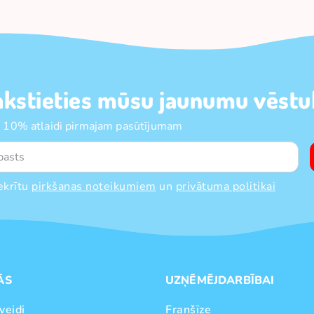
akstieties mūsu jaunumu vēstul
 10% atlaidi pirmajam pasūtījumam
ekrītu
pirkšanas noteikumiem
un
privātuma politikai
ĀS
UZŅĒMĒJDARBĪBAI
veidi
Franšīze