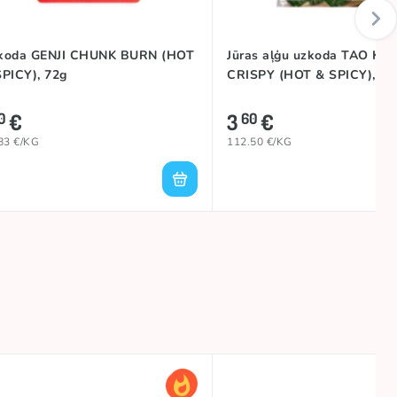
koda GENJI CHUNK BURN (HOT
Jūras aļģu uzkoda TAO KA
SPICY), 72g
CRISPY (HOT & SPICY), 32
€
3
€
0
60
83 €/KG
112.50 €/KG