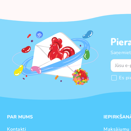
Pier
Saņemiet
Es pi
PAR MUMS
IEPIRKŠAN
Kontakti
Maksājumu 