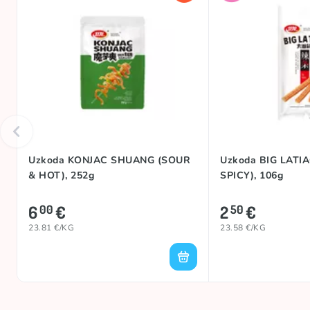
Uzkoda KONJAC SHUANG (SOUR
Uzkoda BIG LATI
& HOT), 252g
SPICY), 106g
6
€
2
€
00
50
23.81 €/KG
23.58 €/KG