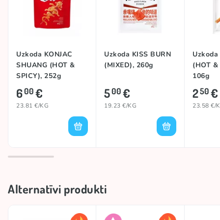
Izcelsmes valsts
Ķīna
#trend
LATIAO
Uzkoda KONJAC
Uzkoda KISS BURN
Uzkoda
Zīmols
WEILONG
SHUANG (HOT &
(MIXED), 260g
(HOT & 
SPICY), 252g
106g
6
€
5
€
2
€
00
00
50
23.81 €/KG
19.23 €/KG
23.58 €/
Alternatīvi produkti