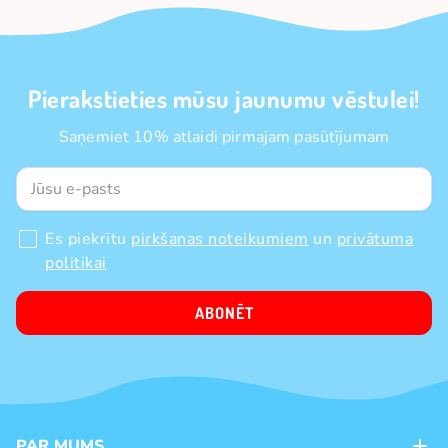
Pierakstieties mūsu jaunumu vēstulei!
Saņemiet 10% atlaidi pirmajam pasūtījumam
Es piekrītu
pirkšanas noteikumiem
un
privātuma
politikai
ABONĒT
PAR MUMS