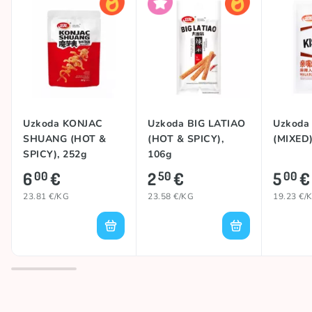
Uzkoda KONJAC
Uzkoda BIG LATIAO
Uzkoda
SHUANG (HOT &
(HOT & SPICY),
(MIXED)
SPICY), 252g
106g
6
€
2
€
5
€
00
50
00
23.81 €/KG
23.58 €/KG
19.23 €/