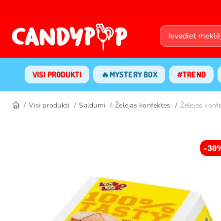
VISI PRODUKTI
🔥MYSTERY BOX
#TREND
Visi produkti
Saldumi
Želejas konfektes
Želejas ko
-30