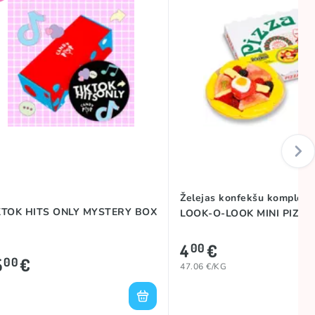
Želejas konfekšu komplekt
KTOK HITS ONLY MYSTERY BOX
LOOK-O-LOOK MINI PIZZA,
4
€
00
5
€
00
47.06 €/KG