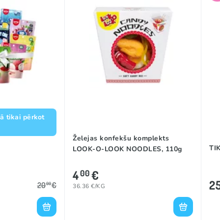
 tikai pērkot
Želejas konfekšu komplekts
TI
LOOK-O-LOOK NOODLES, 110g
4
€
00
2
20
€
00
36.36 €/KG