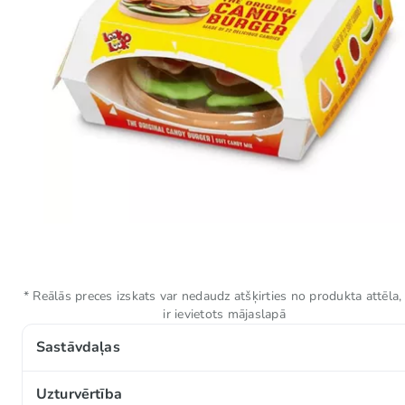
* Reālās preces izskats var nedaudz atšķirties no produkta attēla,
ir ievietots mājaslapā
Sastāvdaļas
Glikozes sīrups, cukurs, želatīns, ūdens, modificēta c
Uzturvērtība