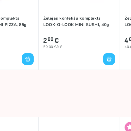
komplekts
Želejas konfekšu komplekts
Že
I PIZZA, 85g
LOOK-O-LOOK MINI SUSHI, 40g
LO
2
€
4
00
50.00 €/KG
40.