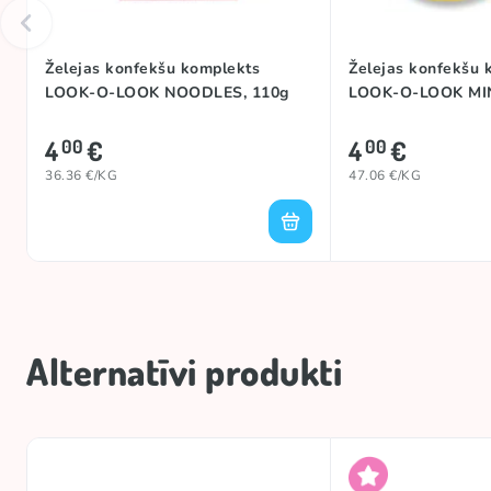
Želejas konfekšu komplekts
Želejas konfekšu 
LOOK-O-LOOK NOODLES, 110g
LOOK-O-LOOK MIN
4
€
4
€
00
00
36.36 €/KG
47.06 €/KG
Alternatīvi produkti