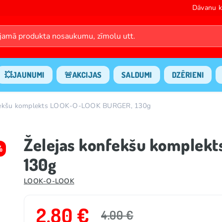
Dāvanu k
💥JAUNUMI
🚨AKCIJAS
SALDUMI
DZĒRIENI
nfekšu komplekts LOOK-O-LOOK BURGER, 130g
Želejas konfekšu komplek
%
130g
LOOK-O-LOOK
2.80 €
4.00 €