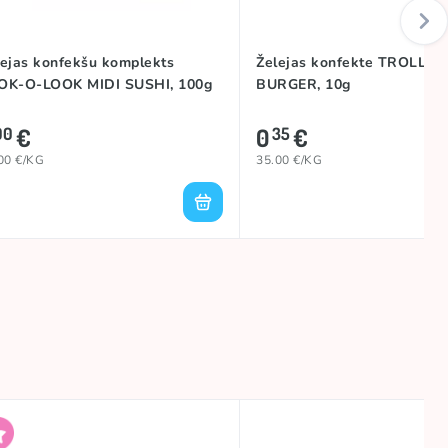
lejas konfekšu komplekts
Želejas konfekte TROLLI M
OK-O-LOOK MIDI SUSHI, 100g
BURGER, 10g
€
0
€
00
35
00 €/KG
35.00 €/KG