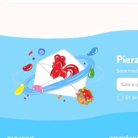
Pier
Saņemiet
Es pi