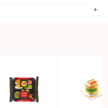
ka karamele, karmīns, kurkuma, briljantzilais FCF),
, no tiem cukuri – 54 g; olbaltumvielas – 5,8 g; sāls –