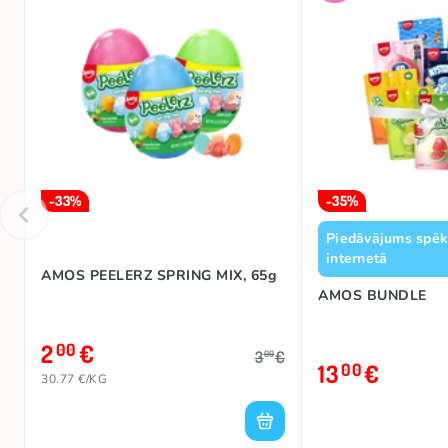
-33%
-35%
Piedāvājums spēkā
internetā
AMOS PEELERZ SPRING MIX, 65g
AMOS BUNDLE
2
€
00
3
€
00
13
€
00
30.77 €/KG