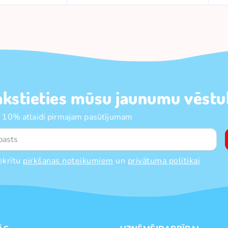
akstieties mūsu jaunumu vēstul
 10% atlaidi pirmajam pasūtījumam
ekrītu
pirkšanas noteikumiem
un
privātuma politikai