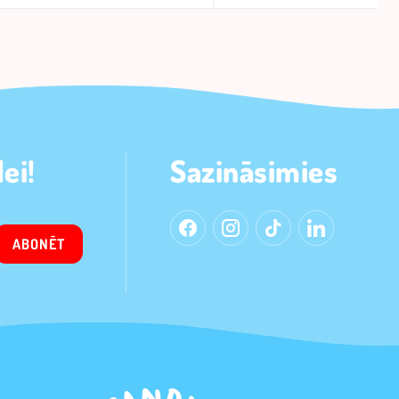
ei!
Sazināsimies
ABONĒT