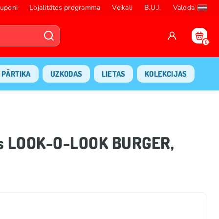
uponi
Lojalitātes programma
Veikali
B.U.J.
Valoda
0
PĀRTIKA
UZKODAS
LIETAS
KOLEKCIJAS
ts LOOK-O-LOOK BURGER,