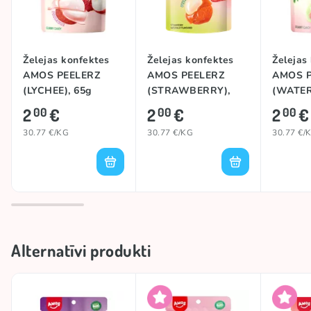
Zīmols
AMOS
#trend
PEELABLE CANDY
Želejas konfektes
Želejas konfektes
Želejas
AMOS PEELERZ
AMOS PEELERZ
AMOS P
(LYCHEE), 65g
(STRAWBERRY),
(WATER
65g
65g
2
€
2
€
2
€
00
00
00
30.77 €/KG
30.77 €/KG
30.77 €/
Alternatīvi produkti