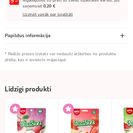
Iegādājoties šo preci uz savas lojalitātes kartes, jūs
saņemsiet
0.20 €
Uzzināt vairāk par lojalitāti
Papildus informācija
Neto daudzums
0.065 KG
* Reālās preces izskats var nedaudz atšķirties no produkta
attēla, kas ir ievietots mājaslapā
Uzglabāšanas
Uzglabāt vēsā un sausā
nosacījumi
vietā
Līdzīgi produkti
Kolekcijas
🥢 Āzijas preces
Izcelsmes valsts
Ķīna
TOP
TOP