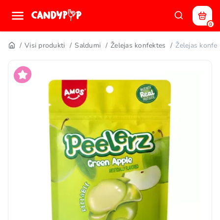
0
Visi produkti
Saldumi
Želejas konfektes
Želejas konf