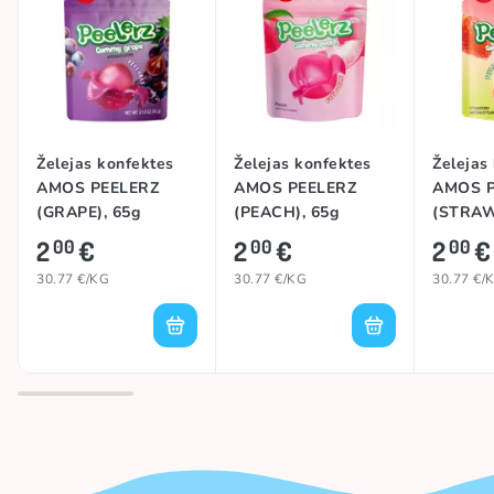
Želejas konfektes
Želejas konfektes
Želejas
AMOS PEELERZ
AMOS PEELERZ
AMOS P
(GRAPE), 65g
(PEACH), 65g
(STRAW
65g
2
€
2
€
2
€
00
00
00
30.77 €/KG
30.77 €/KG
30.77 €/