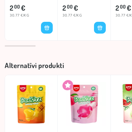
65g
65g
2
€
2
€
2
€
00
00
00
30.77 €/KG
30.77 €/KG
30.77 €/
Alternatīvi produkti