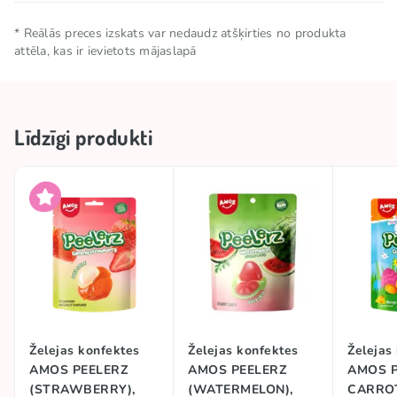
Neto daudzums
0.065 KG
* Reālās preces izskats var nedaudz atšķirties no produkta
attēla, kas ir ievietots mājaslapā
Uzglabāšanas
Uzglabāt vēsā un sausā
nosacījumi
vietā
Līdzīgi produkti
Kolekcijas
🥢 Āzijas preces
Izcelsmes valsts
Ķīna
TOP
TOP
Zīmols
AMOS
#trend
PEELABLE CANDY
Želejas konfektes
Želejas konfektes
Želejas
AMOS PEELERZ
AMOS PEELERZ
AMOS P
(STRAWBERRY),
(WATERMELON),
CARROT