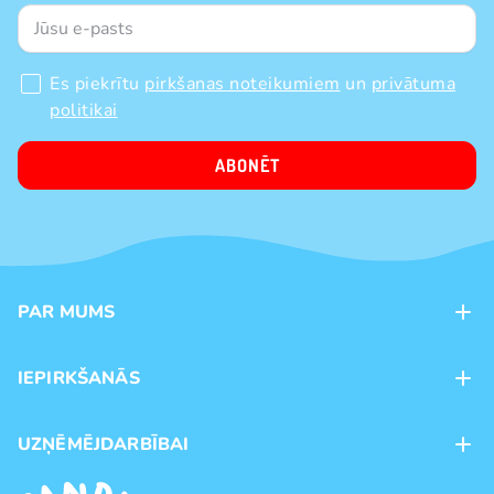
Es piekrītu
pirkšanas noteikumiem
un
privātuma
politikai
ABONĒT
PAR MUMS
Kontakti
IEPIRKŠANĀS
Veikali
Maksājumu veidi
UZŅĒMĒJDARBĪBAI
Piegāde
Preču zīmoli
Franšīze
Pirkšanas noteikumi