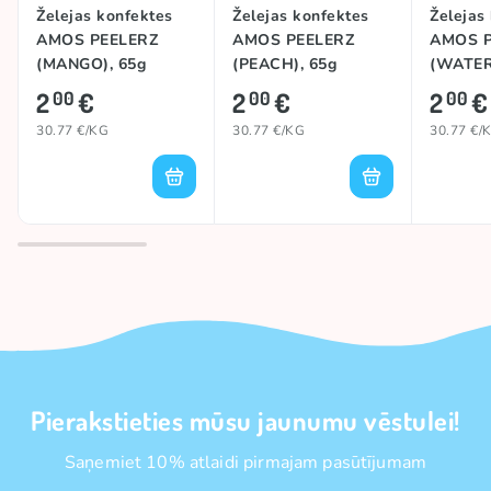
Želejas konfektes
Želejas konfektes
Želejas
AMOS PEELERZ
AMOS PEELERZ
AMOS P
(MANGO), 65g
(PEACH), 65g
(WATER
65g
2
€
2
€
2
€
00
00
00
30.77 €/KG
30.77 €/KG
30.77 €/
Pierakstieties mūsu jaunumu vēstulei!
Saņemiet 10% atlaidi pirmajam pasūtījumam