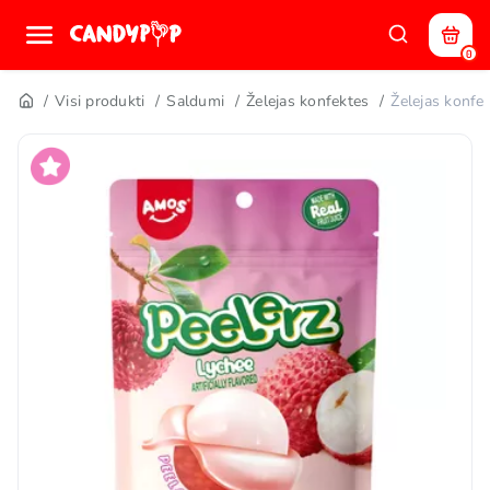
0
Visi produkti
Saldumi
Želejas konfektes
Želejas konf