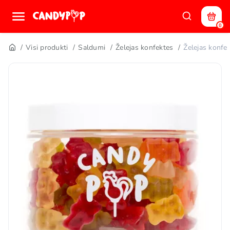
0
Visi produkti
Saldumi
Želejas konfektes
Želejas konf