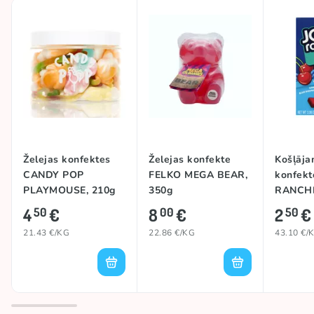
Želejas konfektes
Želejas konfekte
Košļāja
CANDY POP
FELKO MEGA BEAR,
konfekt
PLAYMOUSE, 210g
350g
RANCHE
CHEWS 
4
€
8
€
2
€
50
00
50
58g
21.43 €/KG
22.86 €/KG
43.10 €/