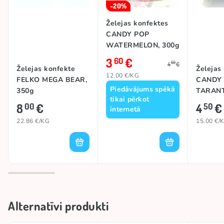
-20%
Želejas konfektes
CANDY POP
WATERMELON, 300g
3
€
60
50
4
€
Želejas konfekte
Želejas
12.00 €/KG
FELKO MEGA BEAR,
CANDY
Piedāvājums spēkā
350g
TARANT
tikai pērkot
8
€
4
€
00
50
internetā
22.86 €/KG
15.00 €/
Alternatīvi produkti