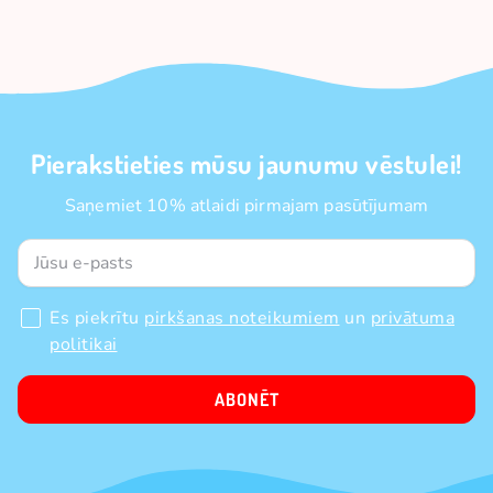
Pierakstieties mūsu jaunumu vēstulei!
Saņemiet 10% atlaidi pirmajam pasūtījumam
Es piekrītu
pirkšanas noteikumiem
un
privātuma
politikai
ABONĒT