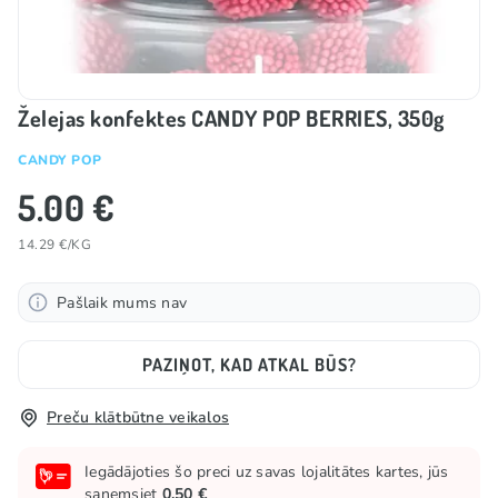
Želejas konfektes CANDY POP BERRIES, 350g
CANDY POP
5.00 €
14.29 €/KG
Pašlaik mums nav
PAZIŅOT, KAD ATKAL BŪS?
Preču klātbūtne veikalos
Iegādājoties šo preci uz savas lojalitātes kartes, jūs
saņemsiet
0.50 €