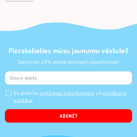
Pierakstieties mūsu jaunumu vēstulei!
Saņemiet 10% atlaidi pirmajam pasūtījumam
Es piekrītu
pirkšanas noteikumiem
un
privātuma
politikai
ABONĒT