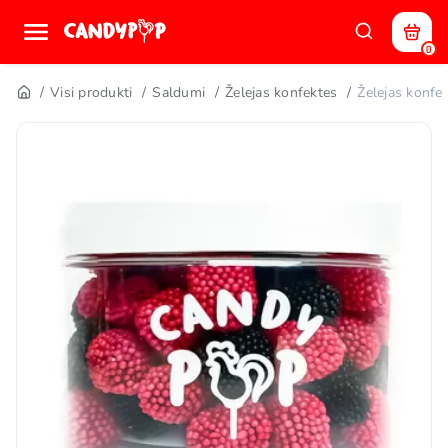
0
Visi produkti
Saldumi
Želejas konfektes
Želejas konf