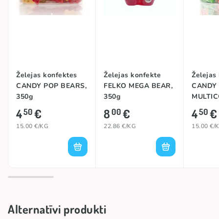
Želejas konfektes
Želejas konfekte
Želejas
CANDY POP BEARS,
FELKO MEGA BEAR,
CANDY
350g
350g
MULTIC
BITES, 
4
€
8
€
4
€
50
00
50
15.00 €/KG
22.86 €/KG
15.00 €/
Alternatīvi produkti