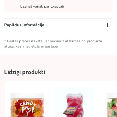
Uzzināt vairāk par lojalitāti
Papildus informācija
Neto daudzums
0.35 KG
* Reālās preces izskats var nedaudz atšķirties no produkta
attēla, kas ir ievietots mājaslapā
Uzglabāšanas
Uzglabāt vēsā un sausā
nosacījumi
vietā
Līdzīgi produkti
Zīmols
CANDY POP
Izcelsmes valsts
Nīderlande