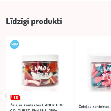
Neto daudzums
Uzglabāšanas nosacījumi
Līdzīgi produkti
Zīmols
Kolekcijas
Skābums
-5%
Želejas konfektes CANDY POP
Želejas konfekte
COLOURED SHARKS, 280g