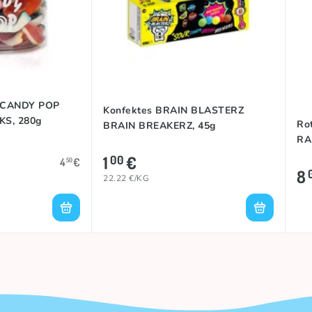
s CANDY POP
Konfektes BRAIN BLASTERZ
S, 280g
Ro
BRAIN BREAKERZ, 45g
RA
1
€
00
4
€
50
8
22.22 €/KG