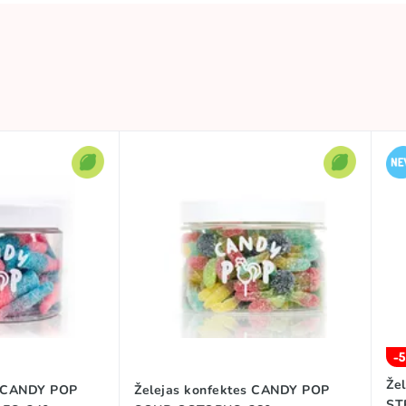
0.28 KG
Uzglabāt vēsā un sausā vietā
CANDY POP
🍋 Skābā kolekcija
Skābs
-
Že
s CANDY POP
Želejas konfektes CANDY POP
ST