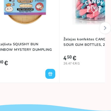
Želejas konfektes CANDY 
taļlieta SQUISHY BUN
SOUR GUM BOTTLES, 240
INBOW MYSTERY DUMPLING
4
€
50
€
00
26.47 €/KG