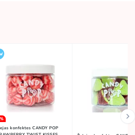
5%
lejas konfektes CANDY POP
RAWBERRY TWIST KISSES,