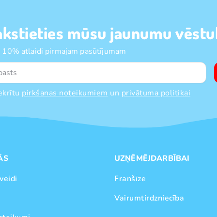
akstieties mūsu jaunumu vēstul
 10% atlaidi pirmajam pasūtījumam
ekrītu
pirkšanas noteikumiem
un
privātuma politikai
ĀS
UZŅĒMĒJDARBĪBAI
veidi
Franšīze
Vairumtirdzniecība