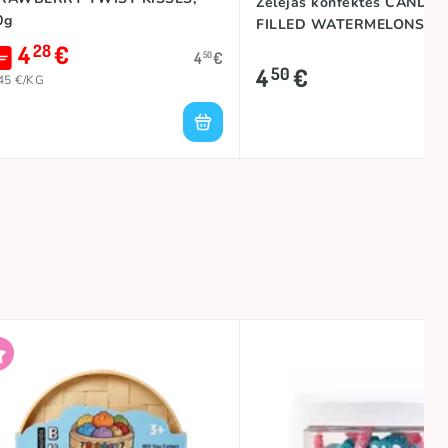
Želejas konfektes CANDY 
0g
FILLED WATERMELONS, 2
4
€
28
4
€
50
4
€
50
45 €/KG