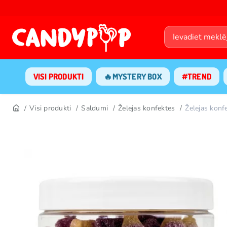
VISI PRODUKTI
🔥MYSTERY BOX
#TREND
Visi produkti
Saldumi
Želejas konfektes
Želejas ko