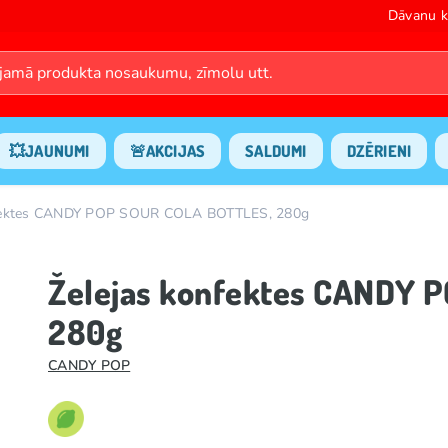
Dāvanu k
💥JAUNUMI
🚨AKCIJAS
SALDUMI
DZĒRIENI
nfektes CANDY POP SOUR COLA BOTTLES, 280g
Želejas konfektes CANDY 
280g
CANDY POP