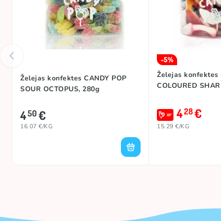
-5%
Želejas konfekte
Želejas konfektes CANDY POP
COLOURED SHARK
SOUR OCTOPUS, 280g
4
€
28
4
€
50
16.07 €/KG
15.29 €/KG