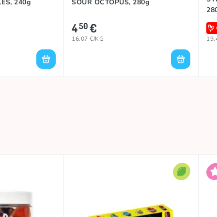
ES, 240g
SOUR OCTOPUS, 280g
28
4
€
50
16.07 €/KG
19.