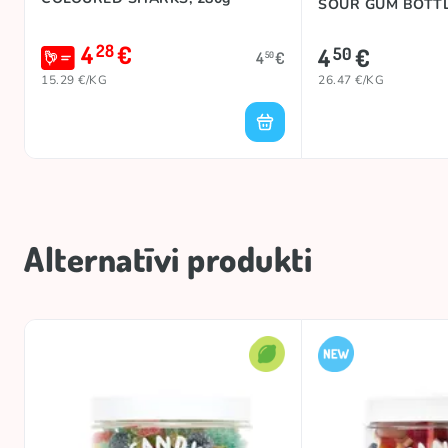
SOUR GUM BOTTL
4
€
28
4
€
50
4
€
50
15.29 €/KG
26.47 €/KG
Alternatīvi produkti