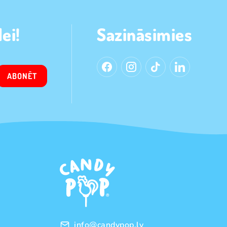
ei!
Sazināsimies
ABONĒT
info@candypop.lv