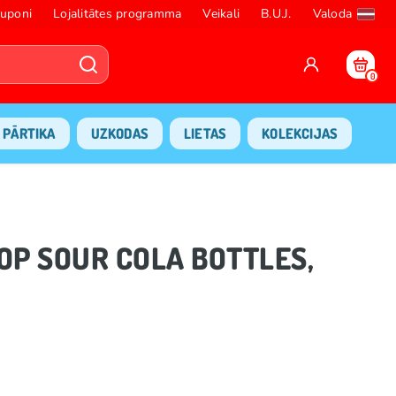
uponi
Lojalitātes programma
Veikali
B.U.J.
Valoda
0
PĀRTIKA
UZKODAS
LIETAS
KOLEKCIJAS
POP SOUR COLA BOTTLES,