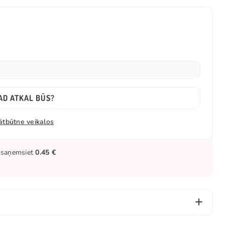
AD ATKAL BŪS?
ātbūtne veikalos
ūs saņemsiet
0.45 €